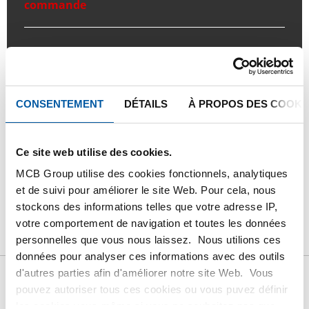
commande
Commandez avec vos propres numéros d’articles
Calculez avec les prix actuels de Testas
Suivez votre commande avec Track&Trace
CONSENTEMENT
DÉTAILS
À PROPOS DES COOKI
Ce site web utilise des cookies.
MCB Group utilise des cookies fonctionnels, analytiques
PRODUIT
DESCRIPTION DU PRODUIT
et de suivi pour améliorer le site Web. Pour cela, nous
stockons des informations telles que votre adresse IP,
LISTE DE PRIX BRUT
TÉLÉCHARGEMENTS
votre comportement de navigation et toutes les données
CARACTÉRISTIQUES
personnelles que vous nous laissez. Nous utilions ces
données pour analyser ces informations avec des outils
d'autres parties afin d'améliorer notre site Web. Vous
pouvez autoriser tous ces cookies ou vous puvez définir
Liste de prix bruts: Laiton
les cookies vous-même si vous ne souhaitez pas que