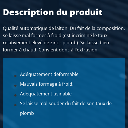
2910-0010-8
Description du produit
Description
Laiton CuZn39Pb3 rond 8 Pb max 3,5%
Poids des pièces en kg
Qualité automatique de laiton. Du fait de la composition,
Prix brut
se laisse mal former à froid (est incriminé le taux
SÉLECTIONNER
relativement élevé de zinc - plomb). Se laisse bien
former à chaud. Convient donc à l'extrusion.
N° d'article
2910-0010-9
Description
Laiton CuZn39Pb3 rond 9 Pb max 3,5%
Adéquatement déformable
Poids des pièces en kg
Mauvais formage à froid.
Prix brut
Adéquatement usinable
SÉLECTIONNER
Se laisse mal souder du fait de son taux de
N° d'article
2910-0010-10
plomb
Description
Laiton CuZn39Pb3 rond 10 Pb max 3,5%