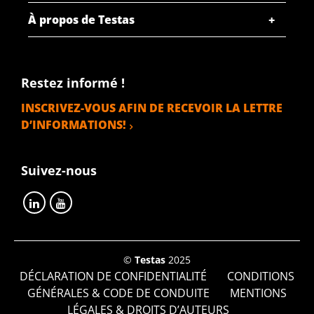
SÉLECTIONNER
À propos de Testas
N° d'article
2910-0010-13
Description
Restez informé !
Laiton CuZn39Pb3 rond 13 Pb max 3,5%
INSCRIVEZ-VOUS AFIN DE RECEVOIR LA LETTRE
D’INFORMATIONS!
Poids des pièces en kg
Prix brut
SÉLECTIONNER
Suivez-nous
N° d'article
2910-0010-14
Description
Laiton CuZn39Pb3 rond 14 Pb max 3,5%
©
Testas
2025
DÉCLARATION DE CONFIDENTIALITÉ
CONDITIONS
Poids des pièces en kg
GÉNÉRALES & CODE DE CONDUITE
MENTIONS
Prix brut
LÉGALES & DROITS D’AUTEURS
SÉLECTIONNER