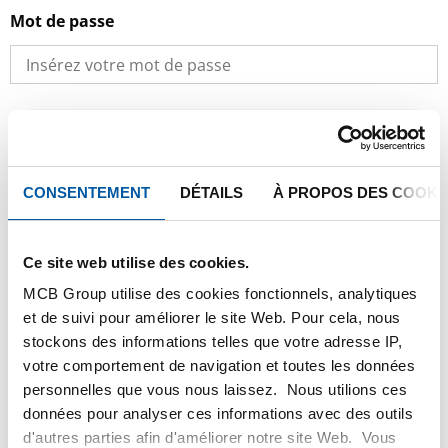
Mot de passe
SE CONNECTER
MOT DE PASSE OUBLIÉ ?
CONSENTEMENT
DÉTAILS
À PROPOS DES COOKI
Ce site web utilise des cookies.
Vous êtes nouveau client à
MCB Group utilise des cookies fonctionnels, analytiques
Testas?
et de suivi pour améliorer le site Web. Pour cela, nous
stockons des informations telles que votre adresse IP,
votre comportement de navigation et toutes les données
Une attention particulière et un excellent service!
personnelles que vous nous laissez. Nous utilions ces
données pour analyser ces informations avec des outils
Une vision permanente de vos commandes, offres et
d'autres parties afin d'améliorer notre site Web. Vous
calculs