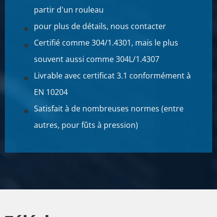
Prix brut
partir d'un rouleau
SÉLECTIONNER
pour plus de détails, nous contacter
N° d'article
Certifié comme 304/1.4301, mais le plus
2500-0013-3154
souvent aussi comme 304L/1.4307
Description
Tôle inox 304/304L làc finish 1D 3000x1500x4
Livrable avec certificat 3.1 conformément à
EN 10204
Poids des pièces en kg
Satisfait à de nombreuses normes (entre
144,00
Prix brut
autres, pour fûts à pression)
SÉLECTIONNER
N° d'article
2500-0013-4154
Description
Tôle inox 304/304L làc finish 1D 4000x1500x4
Poids des pièces en kg