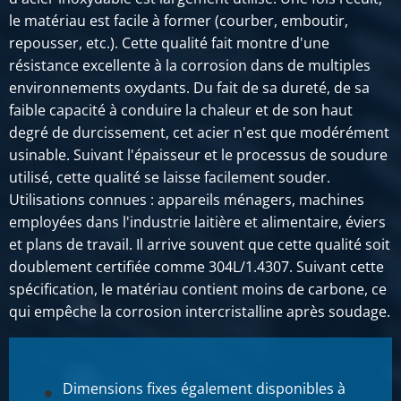
SÉLECTIONNER
le matériau est facile à former (courber, emboutir,
repousser, etc.). Cette qualité fait montre d'une
N° d'article
résistance excellente à la corrosion dans de multiples
2500-0013-214
environnements oxydants. Du fait de sa dureté, de sa
Description
faible capacité à conduire la chaleur et de son haut
Tôle inox 304/304L làc finish 1D 2000x1000x4
degré de durcissement, cet acier n'est que modérément
usinable. Suivant l'épaisseur et le processus de soudure
Poids des pièces en kg
utilisé, cette qualité se laisse facilement souder.
64,00
Utilisations connues : appareils ménagers, machines
Prix brut
employées dans l'industrie laitière et alimentaire, éviers
SÉLECTIONNER
et plans de travail. Il arrive souvent que cette qualité soit
N° d'article
doublement certifiée comme 304L/1.4307. Suivant cette
2500-0013-251254
spécification, le matériau contient moins de carbone, ce
Description
qui empêche la corrosion intercristalline après soudage.
Tôle inox 304/304L làc finish 1D 2500x1250x4
Poids des pièces en kg
Dimensions fixes également disponibles à
100,00