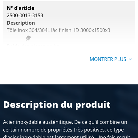
N° d'article
2500-0013-3153
Description
Tôle inox 304/304L làc finish 1D 3000x1500x3
Poids des pièces en kg
108,00
MONTRER PLUS
Prix brut
SÉLECTIONNER
N° d'article
2500-0013-6153
Description
Description du produit
Tôle inox 304/304L làc finish 1D 6000x1500x3
Poids des pièces en kg
Acier inoxydable austénitique. De ce qu'il combine un
216,00
certain nombre de propriétés très positives, ce type
Prix brut
d'acier inoxydable est largement utilisé. Une fois recuit,