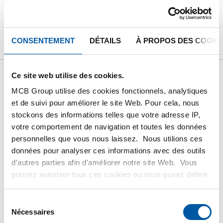
PRODUIT
DESCRIPTION DU PRODUIT
LISTE DE PRIX BRUT
TÉLÉCHARGEMENTS
CONSENTEMENT
DÉTAILS
À PROPOS DES COOKI
CARACTÉRISTIQUES
Ce site web utilise des cookies.
Liste de prix bruts:
MCB Group utilise des cookies fonctionnels, analytiques
et de suivi pour améliorer le site Web. Pour cela, nous
Tôle/feuillard inox
stockons des informations telles que votre adresse IP,
votre comportement de navigation et toutes les données
304/304L laminé à chaud
personnelles que vous nous laissez. Nous utilions ces
données pour analyser ces informations avec des outils
1D
d'autres parties afin d'améliorer notre site Web. Vous
pouvez autoriser tous ces cookies ou vous puvez définir
les cookies vous-même si vous ne souhaitez pas que
Prix en euro par 0 KG
nous partagions certaines informations. Vous trouverez
Sélection
plus d'informations sur les cookies que nous conservons
Nécessaires
du
N° d'article
et les parties avec lesquelles nous travaillons dans notre