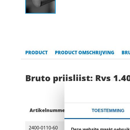
PRODUCT
PRODUCT OMSCHRIJVING
BRU
Bruto prijslijst: Rvs 1
Artikelnummer
Omschrijving
TOESTEMMING
2400-0110-60
Rvs 1.4028 warmgewa
Deze website maakt gebruik