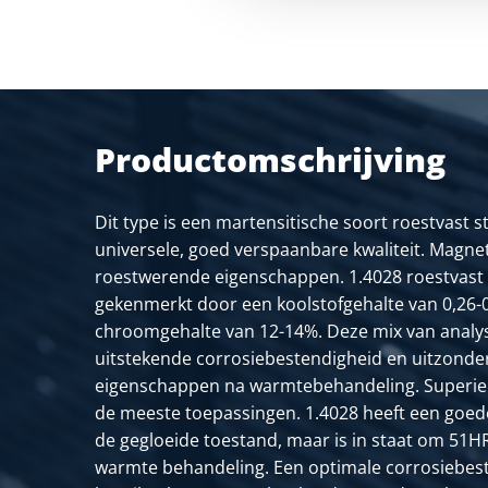
2400-0110-160
Rvs 1.4028 warmgewa
2400-0110-170
Rvs 1.4028 warmgewa
2400-0110-180
Rvs 1.4028 warmgewa
Productomschrijving
2400-0110-190
Rvs 1.4028 warmgewa
Dit type is een martensitische soort roestvast st
2400-0110-200
Rvs 1.4028 warmgewa
universele, goed verspaanbare kwaliteit. Magne
roestwerende eigenschappen. 1.4028 roestvast 
2400-0110-210
Rvs 1.4028 warmgewa
gekenmerkt door een koolstofgehalte van 0,26-
chroomgehalte van 12-14%. Deze mix van analys
uitstekende corrosiebestendigheid en uitzonderli
eigenschappen na warmtebehandeling. Superieu
de meeste toepassingen. 1.4028 heeft een goe
de gegloeide toestand, maar is in staat om 51H
warmte behandeling. Een optimale corrosiebes