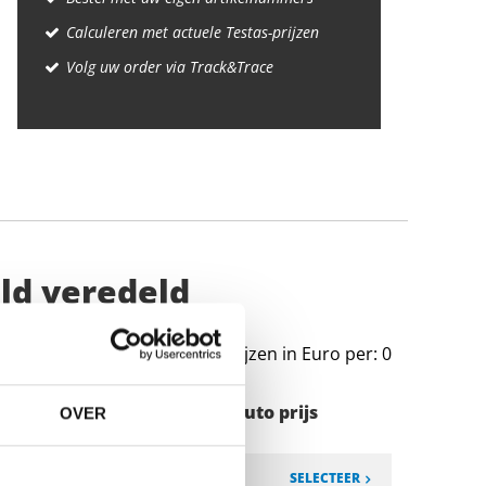
Calculeren met actuele Testas-prijzen
Volg uw order via Track&Trace
ild veredeld
Prijzen in Euro per: 0
Stuks gewicht in kg
Bruto prijs
OVER
SELECTEER