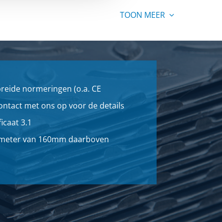
SELECTEER
TOON MEER
SELECTEER
SELECTEER
SELECTEER
breide normeringen (o.a. CE
ntact met ons op voor de details
SELECTEER
icaat 3.1
SELECTEER
iameter van 160mm daarboven