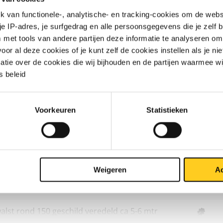
van functionele-, analytische- en tracking-cookies om de websi
lst rond 70 geschild veredeld ca 6 mtr
 je IP-adres, je surfgedrag en alle persoonsgegevens die je zelf b
met tools van andere partijen deze informatie te analyseren om
lst rond 80 geschild veredeld ca 6 mtr
r al deze cookies of je kunt zelf de cookies instellen als je niet
matie over de cookies die wij bijhouden en de partijen waarmee w
lst rond 90 geschild veredeld ca 6 mtr
 beleid
lst rond 100 geschild veredeld ca 6 mtr
Voorkeuren
Statistieken
lst rond 110 geschild veredeld ca 5-6 mtr
lst rond 120 geschild veredeld ca 5-6 mtr
lst rond 130 geschild veredeld ca 5-6 mtr
Weigeren
Ac
lst rond 140 geschild veredeld ca 5-6 mtr
lst rond 150 geschild veredeld ca 5-6 mtr