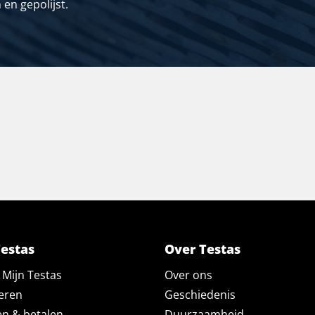
en gepolijst.
Testas
Over Testas
Mijn Testas
Over ons
eren
Geschiedenis
en & betalen
Duurzaamheid