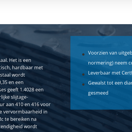
lst rond 160 geschild veredeld ca 4-6 mtr
lst rond 170 geschild veredeld ca 6 mtr
lst rond 180 geschild veredeld ca 4-6 mtr
lst rond 190 geschild veredeld ca 4-6 mtr
Voorzien van uitge
aal. Het is een
normering) neem co
lst rond 200 geschild veredeld ca 4-6 mtr
tisch, hardbaar met
Leverbaar met Certf
staal wordt
lst rond 210 geschild veredeld ca 3-6 mtr
0,35 en een
Gewalst tot een d
es geeft 1.4028 een
gesmeed
jke slijtage-
r aan 410 en 416 voor
de vervormbaarheid in
Rc te bereiken na
tendigheid wordt