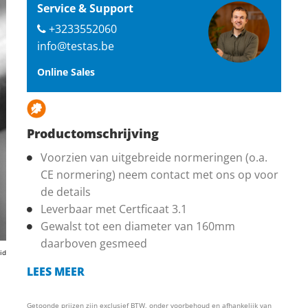
Service & Support
+3233552060
info@testas.be
Online Sales
Productomschrijving
Voorzien van uitgebreide normeringen (o.a.
CE normering) neem contact met ons op voor
de details
Leverbaar met Certficaat 3.1
Gewalst tot een diameter van 160mm
daarboven gesmeed
id
LEES MEER
Getoonde prijzen zijn exclusief BTW, onder voorbehoud en afhankelijk van