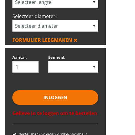
Selecteer diameter:
FORMULIER LEEGMAKEN
Aantal:
Eenheid:
INLOGGEN
Gelieve in te loggen om te bestellen
Bestel met uw eigen artikelnummers