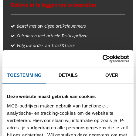
Gelieve in te loggen om te bestellen
Bestel met uw eigen artikelnummers
Calculeren met actuele Testas-prijzen
Volg uw order via Track&Trace
TOESTEMMING
DETAILS
OVER
PRODUCT
PRODUCT OMSCHRIJVING
BRUTO PRIJSLIJST
DOWNLOADS
Deze website maakt gebruik van cookies
MCB-bedrijven maken gebruik van functionele-,
SPECIFICATIES
analytische- en tracking-cookies om de website te
verbeteren. Hiervoor slaan wij informatie op zoals je IP-
adres, je surfgedrag en alle persoonsgegevens die je zelf
Bruto prijslijst: Rvs 1.4828
bij ons achterlaat. Wij gebruiken deze gegevens om met