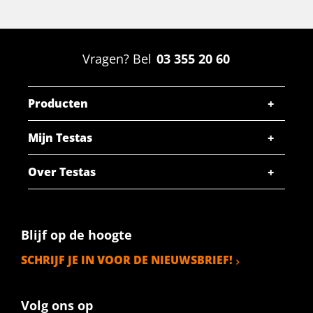
Bruto prijs
SELECTEER
Artikelnummer
Vragen? Bel
03 355 20 60
2400-0410-55
Omschrijving
Producten
Rvs 1.4828 warmgewalst rond 55 geschild hittevast ca 6
mtr
Mijn Testas
Stuks gewicht in kg
Over Testas
Bruto prijs
SELECTEER
Artikelnummer
Blijf op de hoogte
2400-0410-60
Omschrijving
SCHRIJF JE IN VOOR DE NIEUWSBRIEF!
Rvs 1.4828 warmgewalst rond 60 geschild hittevast ca 6
mtr
Volg ons op