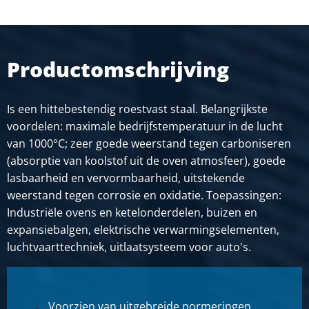
Artikelnummer
2400-0410-35
Omschrijving
Productomschrijving
Rvs 1.4828 warmgewalst rond 35 geschild hittevast ca 6
mtr
Is een hittebestendig roestvast staal. Belangrijkste
Stuks gewicht in kg
voordelen: maximale bedrijfstemperatuur in de lucht
Bruto prijs
van 1000°C; zeer goede weerstand tegen carboniseren
SELECTEER
(absorptie van koolstof uit de oven atmosfeer), goede
lasbaarheid en vervormbaarheid, uitstekende
Artikelnummer
weerstand tegen corrosie en oxidatie. Toepassingen:
2400-0410-40
Industriële ovens en ketelonderdelen, buizen en
Omschrijving
expansiebalgen, elektrische verwarmingselementen,
Rvs 1.4828 warmgewalst rond 40 geschild hittevast ca 6
luchtvaarttechniek, uitlaatsysteem voor auto's.
mtr
Stuks gewicht in kg
Bruto prijs
Voorzien van uitgebreide normeringen