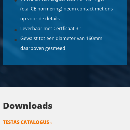
SELECTEER
(o.a. CE normering) neem contact met ons
Artikelnummer
op voor de details
2400-0410-45
Leverbaar met Certficaat 3.1
Omschrijving
Rvs 1.4828 warmgewalst rond 45 geschild hittevast ca 6
Gewalst tot een diameter van 160mm
mtr
daarboven gesmeed
Stuks gewicht in kg
Bruto prijs
SELECTEER
Artikelnummer
2400-0410-50
Omschrijving
Downloads
Rvs 1.4828 warmgewalst rond 50 geschild hittevast ca 6
mtr
TESTAS CATALOGUS
Stuks gewicht in kg