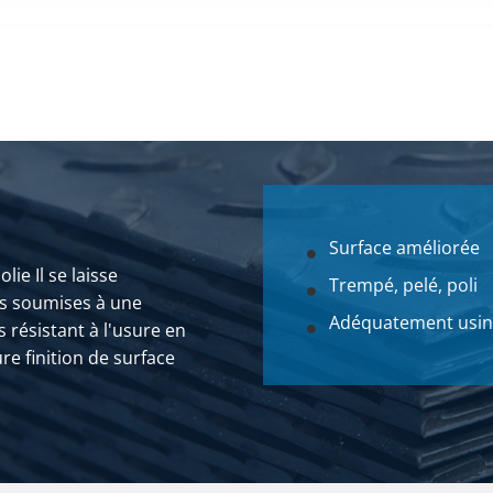
+QT+SH+SL 50 ca 6 mtr rectifie
+QT+SH+SL 60 ca 6 mtr rectifie
+QT+SH+SL 70 ca 6 mtr rectifie
Surface améliorée
+QT+SH+SL 80 ca 6 mtr rectifie
lie Il se laisse
Trempé, pelé, poli
es soumises à une
Adéquatement usin
 résistant à l'usure en
re finition de surface