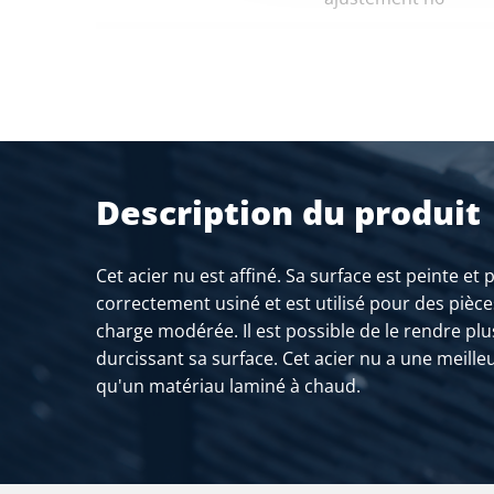
2110-0060-50
Blanc rond 42CrMoS4
ajustement h6
2110-0060-60
Blanc rond 42CrMoS4
ajustement h6
2110-0060-70
Blanc rond 42CrMoS4
Description du produit
ajustement h6
2110-0060-80
Blanc rond 42CrMoS4
Cet acier nu est affiné. Sa surface est peinte et po
ajustement h6
correctement usiné et est utilisé pour des pièc
charge modérée. Il est possible de le rendre plus
durcissant sa surface. Cet acier nu a une meilleu
qu'un matériau laminé à chaud.