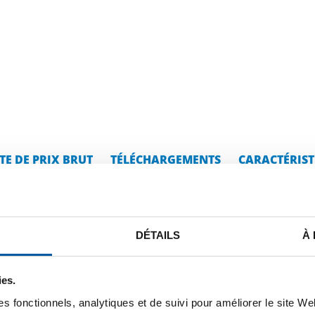
STE DE PRIX BRUT
TÉLÉCHARGEMENTS
CARACTÉRIST
lanc rond 42CrMoS4+QT+SH+SL 
DÉTAILS
À
ies.
s fonctionnels, analytiques et de suivi pour améliorer le site W