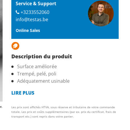
Service & Support
+3233552060
info@testas.be
Online Sales
Description du produit
Surface améliorée
Trempé, pelé, poli
Adéquatement usinable
LIRE PLUS
e.
Les prix sont affichés HTVA, sous réserve et tributaire de votre commande
totale. Les prix et coûts supplémentaires (par ex. prix du certificat, frais de
transport etc.) sont repris dans votre panier.