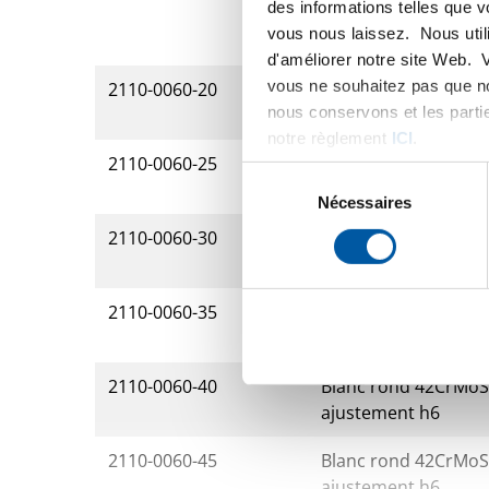
des informations telles que 
vous nous laissez. Nous util
d'améliorer notre site Web. 
vous ne souhaitez pas que no
2110-0060-20
Blanc rond 42CrMoS4
nous conservons et les parti
ajustement h6
notre règlement
ICI
.
2110-0060-25
Blanc rond 42CrMoS4
Sélection
ajustement h6
du
Nécessaires
consentement
2110-0060-30
Blanc rond 42CrMoS4
ajustement h6
2110-0060-35
Blanc rond 42CrMoS4
ajustement h6
2110-0060-40
Blanc rond 42CrMoS4
ajustement h6
2110-0060-45
Blanc rond 42CrMoS4
ajustement h6