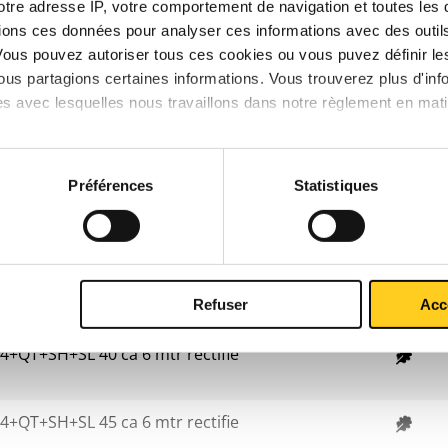
votre adresse IP, votre comportement de navigation et toutes le
ions ces données pour analyser ces informations avec des outils 
Vous pouvez autoriser tous ces cookies ou vous puvez définir 
us partagions certaines informations. Vous trouverez plus d'inf
+QT+SH+SL 20 ca 6 mtr rectifie
es avec lesquelles nous travaillons dans notre règlement en mat
+QT+SH+SL 25 ca 6 mtr rectifie
Préférences
Statistiques
+QT+SH+SL 30 ca 6 mtr rectifie
+QT+SH+SL 35 ca 6 mtr rectifie
Refuser
Acc
+QT+SH+SL 40 ca 6 mtr rectifie
+QT+SH+SL 45 ca 6 mtr rectifie