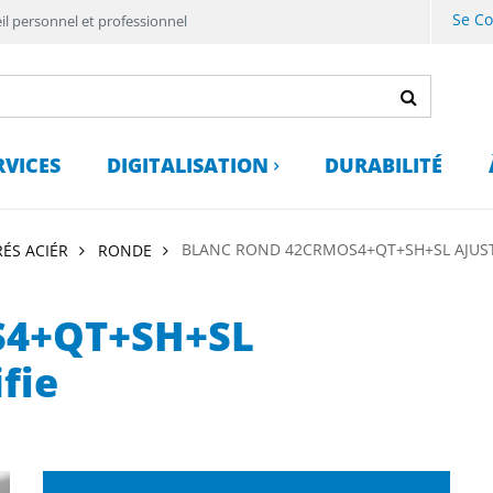
Se C
il personnel et professionnel
RVICES
DIGITALISATION
DURABILITÉ
BLANC ROND 42CRMOS4+QT+SH+SL AJUST
RÉS ACIÉR
RONDE
S4+QT+SH+SL
fie