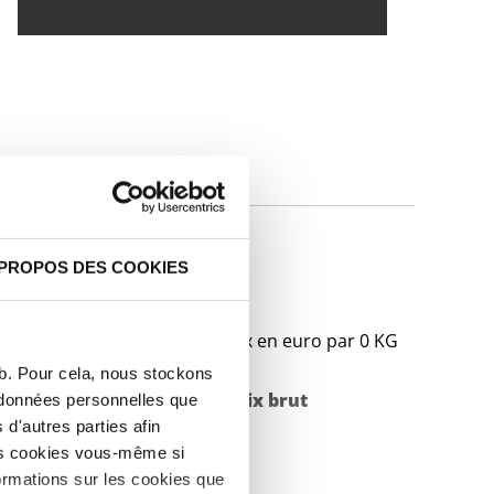
IQUES
dr plat S355J2
 PROPOS DES COOKIES
Prix en euro par 0 KG
eb. Pour cela, nous stockons
Poids des pièces en
Prix brut
s données personnelles que
d'autres parties afin
kg
les cookies vous-même si
ormations sur les cookies que