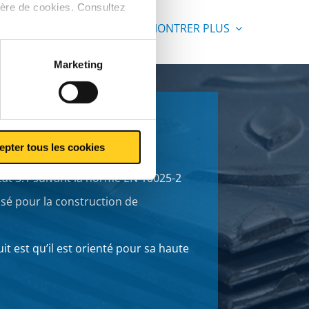
ière de cookies. Consultez
MONTRER PLUS
Marketing
 norme S355J2+AR
epter tous les cookies
la norme EN 10058
icat 3.1 suivant la norme EN 10025-2
isé pour la construction de
t est qu’il est orienté pour sa haute