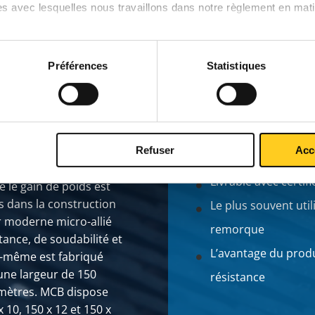
es avec lesquelles nous travaillons dans notre règlement en mat
Préférences
Statistiques
Qualité suivant la
remorques, MCB
Refuser
Acc
Tolérance suivant 
ge en acier à haute
Livrable avec certif
 le gain de poids est
s dans la construction
Le plus souvent util
er moderne micro-allié
remorque
ance, de soudabilité et
L’avantage du produi
le-même est fabriqué
 une largeur de 150
résistance
 mètres. MCB dispose
10, 150 x 12 et 150 x