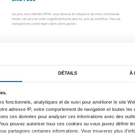
Les prix sont affichés HTVA, sous réserve et tributaire de votre commande
totale. Les prix et coûts supplémentaires (par ex. prix du certificat, frais de
transport etc.) sont repris dans votre panier.
STE DE PRIX BRUT
TÉLÉCHARGEMENTS
CARACTÉRIST
er de constr non allie double 
DÉTAILS
À
ies.
s fonctionnels, analytiques et de suivi pour améliorer le site W
votre adresse IP, votre comportement de navigation et toutes le
ions ces données pour analyser ces informations avec des outils 
Vous pouvez autoriser tous ces cookies ou vous puvez définir 
us partagions certaines informations. Vous trouverez plus d'inf