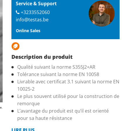
Service & Support
+3233552060
info@testas.be
Online Sales
Description du produit
Qualité suivant la norme S355J2+AR
Tolérance suivant la norme EN 10058
Livrable avec certificat 3.1 suivant la norme EN
10025-2
Le plus souvent utilisé pour la construction de
remorque
e.
L’avantage du produit est qu’il est orienté
pour sa haute résistance
LIRE PLUS