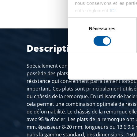
nous conservons et les parti
notre règlement
ICI
.
Sélection
du
Nécessaires
consentement
Description du produit
Spécialement conçu pour la construction des 
possède des plats laminé à chaud double dressa
résistance qui conviennent parfaitement lorsque
important. Ces plats sont principalement utilisé
du châssis de la remorque. En utilisant de l’aci
cela permet une combinaison optimale de résist
de déformabilité. Le châssis de la remorque el
avec 95 % d’acier. Les plats de la remorque ont
mm, épaisseur 8-20 mm, longueurs ou 13,6 9,5
dans la gamme standard, des dimensions : 150 x 