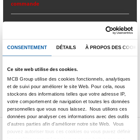
commande
Commandez avec vos propres numéros d’articles
Calculez avec les prix actuels de Testas
Suivez votre commande avec Track&Trace
CONSENTEMENT
DÉTAILS
À PROPOS DES COOKI
Ce site web utilise des cookies.
MCB Group utilise des cookies fonctionnels, analytiques
PRODUIT
DESCRIPTION DU PRODUIT
et de suivi pour améliorer le site Web. Pour cela, nous
stockons des informations telles que votre adresse IP,
LISTE DE PRIX BRUT
TÉLÉCHARGEMENTS
votre comportement de navigation et toutes les données
personnelles que vous nous laissez. Nous utilions ces
CARACTÉRISTIQUES
données pour analyser ces informations avec des outils
d'autres parties afin d'améliorer notre site Web. Vous
pouvez autoriser tous ces cookies ou vous puvez définir
Liste de prix bruts: Acier de
les cookies vous-même si vous ne souhaitez pas que