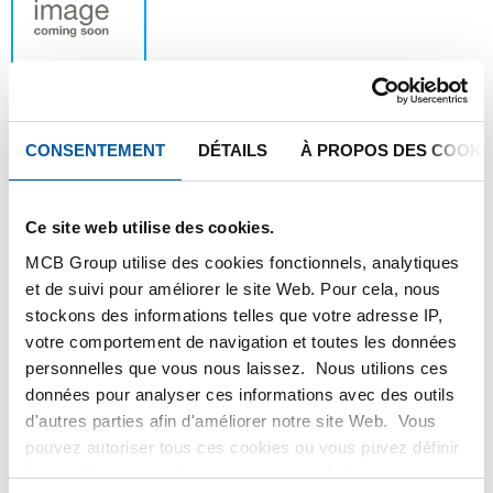
CONSENTEMENT
DÉTAILS
À PROPOS DES COOKI
Ce produit ne peut être commandé en ligne,
pour plus d'information, veuillez contacter
notre service client.
Ce site web utilise des cookies.
MCB Group utilise des cookies fonctionnels, analytiques
et de suivi pour améliorer le site Web. Pour cela, nous
Commandez avec vos propres numéros d’articles
stockons des informations telles que votre adresse IP,
Calculez avec les prix actuels de Testas
votre comportement de navigation et toutes les données
personnelles que vous nous laissez. Nous utilions ces
Suivez votre commande avec Track&Trace
données pour analyser ces informations avec des outils
d'autres parties afin d'améliorer notre site Web. Vous
pouvez autoriser tous ces cookies ou vous puvez définir
les cookies vous-même si vous ne souhaitez pas que