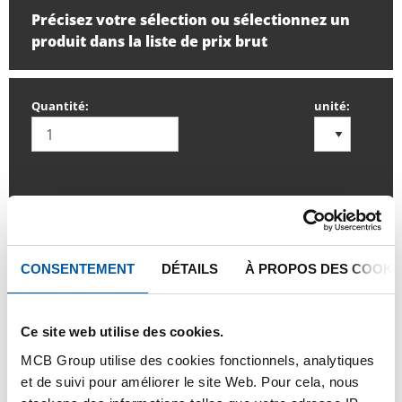
Précisez votre sélection ou sélectionnez un
produit dans la liste de prix brut
Quantité:
unité:
SE CONNECTER
CONSENTEMENT
DÉTAILS
À PROPOS DES COOKI
Veuillez vous connecter afin de pouvoir passer
commande
Ce site web utilise des cookies.
Commandez avec vos propres numéros d’articles
MCB Group utilise des cookies fonctionnels, analytiques
et de suivi pour améliorer le site Web. Pour cela, nous
Calculez avec les prix actuels de Testas