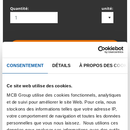
Quantité:
unité:
SE CONNECTER
Veuillez vous connecter afin de pouvoir passer
CONSENTEMENT
DÉTAILS
À PROPOS DES COOKI
commande
Ce site web utilise des cookies.
Commandez avec vos propres numéros d’articles
MCB Group utilise des cookies fonctionnels, analytiques
Calculez avec les prix actuels de Testas
et de suivi pour améliorer le site Web. Pour cela, nous
Suivez votre commande avec Track&Trace
stockons des informations telles que votre adresse IP,
votre comportement de navigation et toutes les données
personnelles que vous nous laissez. Nous utilions ces
données pour analyser ces informations avec des outils