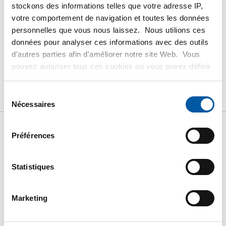
stockons des informations telles que votre adresse IP,
votre comportement de navigation et toutes les données
personnelles que vous nous laissez. Nous utilions ces
données pour analyser ces informations avec des outils
d'autres parties afin d'améliorer notre site Web. Vous
PRODUIT
DESCRIPTION DU PRODUIT
pouvez autoriser tous ces cookies ou vous puvez définir
LISTE DE PRIX BRUT
TÉLÉCHARGEMENTS
les cookies vous-même si vous ne souhaitez pas que
nous partagions certaines informations. Vous trouverez
Sélection
CARACTÉRISTIQUES
plus d'informations sur les cookies que nous conservons
Nécessaires
du
et les parties avec lesquelles nous travaillons dans notre
consentement
règlement en matière de cookies. Consultez notre
Préférences
Liste de prix bruts:
règlement
ICI
.
Tôle/feuillard laminée à
Statistiques
chaud CorTen B Quarto
Marketing
Prix en euro par 0 KG