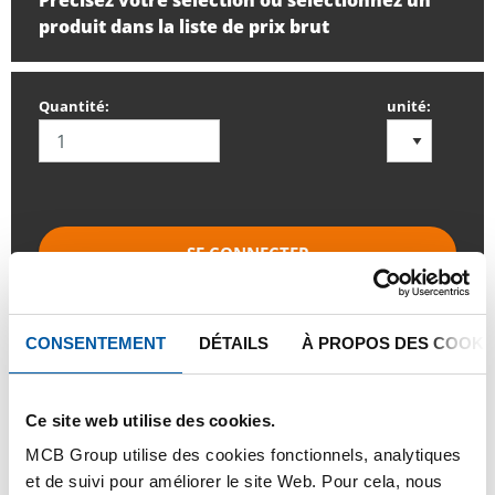
Précisez votre sélection ou sélectionnez un
produit dans la liste de prix brut
Quantité:
unité:
SE CONNECTER
Veuillez vous connecter afin de pouvoir passer
commande
CONSENTEMENT
DÉTAILS
À PROPOS DES COOKI
Commandez avec vos propres numéros d’articles
Ce site web utilise des cookies.
Calculez avec les prix actuels de Testas
MCB Group utilise des cookies fonctionnels, analytiques
et de suivi pour améliorer le site Web. Pour cela, nous
Suivez votre commande avec Track&Trace