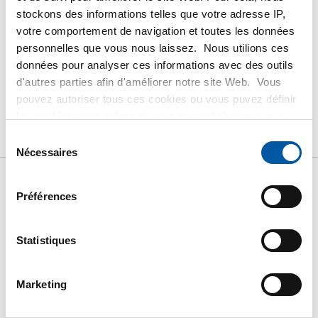
stockons des informations telles que votre adresse IP,
votre comportement de navigation et toutes les données
personnelles que vous nous laissez. Nous utilions ces
données pour analyser ces informations avec des outils
PRODUIT
DESCRIPTION DU PRODUIT
d'autres parties afin d'améliorer notre site Web. Vous
pouvez autoriser tous ces cookies ou vous puvez définir
LISTE DE PRIX BRUT
TÉLÉCHARGEMENTS
les cookies vous-même si vous ne souhaitez pas que
nous partagions certaines informations. Vous trouverez
Sélection
CARACTÉRISTIQUES
plus d'informations sur les cookies que nous conservons
Nécessaires
du
et les parties avec lesquelles nous travaillons dans notre
consentement
règlement en matière de cookies. Consultez notre
Liste de prix bruts:
Préférences
règlement
ICI
.
Tôle/feuillard laminée à
Statistiques
chaud S235JR <=10 mm
Marketing
Prix en euro par 0 KG