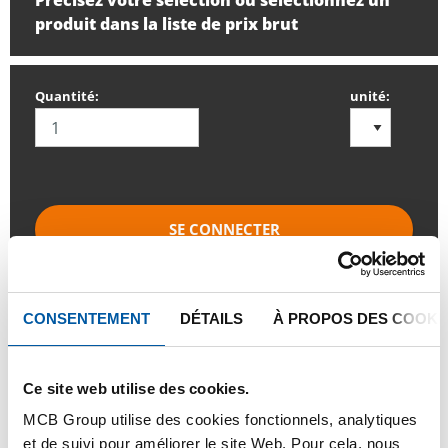
Précisez votre sélection ou sélectionnez un
produit dans la liste de prix brut
Quantité:
unité:
SE CONNECTER
Veuillez vous connecter afin de pouvoir passer
commande
CONSENTEMENT
DÉTAILS
À PROPOS DES COOKI
Commandez avec vos propres numéros d’articles
Ce site web utilise des cookies.
Calculez avec les prix actuels de Testas
MCB Group utilise des cookies fonctionnels, analytiques
Suivez votre commande avec Track&Trace
et de suivi pour améliorer le site Web. Pour cela, nous