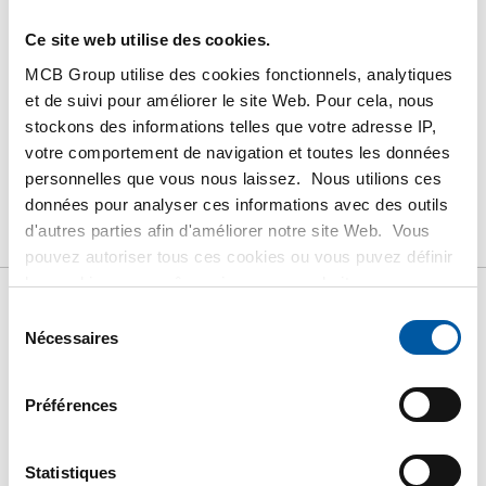
Suivez votre commande avec Track&Trace
Ce site web utilise des cookies.
MCB Group utilise des cookies fonctionnels, analytiques
et de suivi pour améliorer le site Web. Pour cela, nous
stockons des informations telles que votre adresse IP,
PRODUIT
DESCRIPTION DU PRODUIT
votre comportement de navigation et toutes les données
personnelles que vous nous laissez. Nous utilions ces
LISTE DE PRIX BRUT
TÉLÉCHARGEMENTS
données pour analyser ces informations avec des outils
d'autres parties afin d'améliorer notre site Web. Vous
CARACTÉRISTIQUES
pouvez autoriser tous ces cookies ou vous puvez définir
les cookies vous-même si vous ne souhaitez pas que
nous partagions certaines informations. Vous trouverez
Sélection
Liste de prix bruts:
plus d'informations sur les cookies que nous conservons
Nécessaires
du
et les parties avec lesquelles nous travaillons dans notre
consentement
Tôle/feuillard Magnelis
règlement en matière de cookies. Consultez notre
Préférences
règlement
ICI
.
S350GD+ZM310 M-A-C
Statistiques