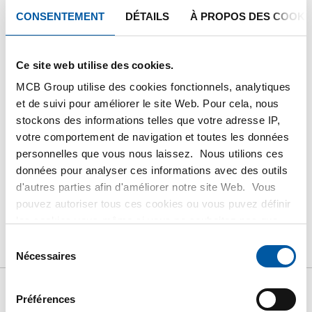
commande
CONSENTEMENT
DÉTAILS
À PROPOS DES COOKI
Commandez avec vos propres numéros d’articles
Ce site web utilise des cookies.
Calculez avec les prix actuels de Testas
MCB Group utilise des cookies fonctionnels, analytiques
et de suivi pour améliorer le site Web. Pour cela, nous
Suivez votre commande avec Track&Trace
stockons des informations telles que votre adresse IP,
votre comportement de navigation et toutes les données
personnelles que vous nous laissez. Nous utilions ces
données pour analyser ces informations avec des outils
d'autres parties afin d'améliorer notre site Web. Vous
PRODUIT
DESCRIPTION DU PRODUIT
pouvez autoriser tous ces cookies ou vous puvez définir
LISTE DE PRIX BRUT
TÉLÉCHARGEMENTS
les cookies vous-même si vous ne souhaitez pas que
nous partagions certaines informations. Vous trouverez
Sélection
CARACTÉRISTIQUES
plus d'informations sur les cookies que nous conservons
Nécessaires
du
et les parties avec lesquelles nous travaillons dans notre
consentement
règlement en matière de cookies. Consultez notre
Préférences
règlement
ICI
.