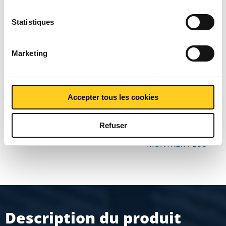
Liste de prix bruts: Alloy
601 (2.4851/N06601)
Statistiques
tôle/feuillard laminées à
Marketing
froid
Accepter tous les cookies
Prix en euro par 1
Refuser
MONTRER PLUS
Description du produit