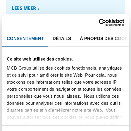
LEES MEER
CONSENTEMENT
DÉTAILS
À PROPOS DES COOKI
1
-
1
de
1
Vous
1
êtes
sur
FILTEREN
Ce site web utilise des cookies.
la
MCB Group utilise des cookies fonctionnels, analytiques
page
et de suivi pour améliorer le site Web. Pour cela, nous
stockons des informations telles que votre adresse IP,
votre comportement de navigation et toutes les données
personnelles que vous nous laissez. Nous utilions ces
données pour analyser ces informations avec des outils
d'autres parties afin d'améliorer notre site Web. Vous
pouvez autoriser tous ces cookies ou vous puvez définir
les cookies vous-même si vous ne souhaitez pas que