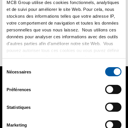
MCB Group utilise des cookies fonctionnels, analytiques
LEES MEER
et de suivi pour améliorer le site Web. Pour cela, nous
stockons des informations telles que votre adresse IP,
votre comportement de navigation et toutes les données
Pas d'article trouvé Tubes
personnelles que vous nous laissez. Nous utilions ces
données pour analyser ces informations avec des outils
Vous n'avez pas trouvé ce que vous cherchez? Un
d'autres parties afin d'améliorer notre site Web. Vous
COLLABORATEUR
peut vous aider!
pouvez autoriser tous ces cookies ou vous puvez définir
les cookies vous-même si vous ne souhaitez pas que
nous partagions certaines informations. Vous trouverez
Sélection
plus d'informations sur les cookies que nous conservons
Nécessaires
du
Question?
03 355 20 60
et les parties avec lesquelles nous travaillons dans notre
consentement
règlement en matière de cookies. Consultez notre
Préférences
règlement
ICI
.
Produits
Statistiques
Mon Testas
À propos de Testas
Marketing