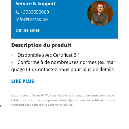
Service & Support
+3233552060
info@testas.be
Online Sales
Description du produit
• Disponible avec Certificat 3.1
• Conforme à de nombreuses normes (ex. mar
quage CE). Contactez-nous pour plus de détails
LIRE PLUS
Les prix sont affichés HTVA, sous réserve et tributaire de votre commande
totale. Les prix et coûts supplémentaires (par ex. prix du certificat, frais de
transport etc.) sont repris dans votre panier.
e.