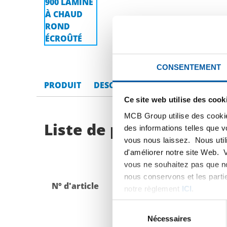
CONSENTEMENT
PRODUIT
DESCRIPTION DU PRODUIT
LI
Ce site web utilise des cook
MCB Group utilise des cookie
Liste de prix bruts: In
des informations telles que 
vous nous laissez. Nous util
d'améliorer notre site Web. 
vous ne souhaitez pas que no
nous conservons et les parti
N° d'article
Description
notre règlement
ICI
.
Sélection
du
Nécessaires