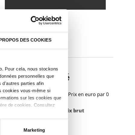
 PROPOS DES COOKIES
IQUES
eb. Pour cela, nous stockons
ud rond écroûté
s données personnelles que
d'autres parties afin
les cookies vous-même si
Prix en euro par 0
ormations sur les cookies que
ière de cookies. Consultez
Poids des pièces en
Prix brut
kg
Marketing