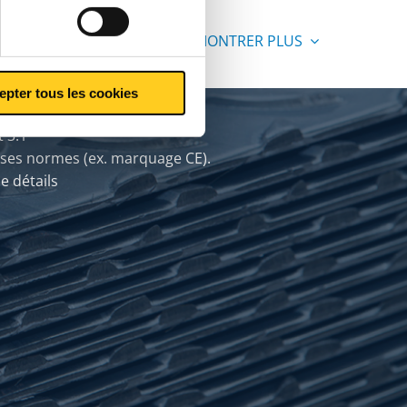
MONTRER PLUS
epter tous les cookies
t 3.1
es normes (ex. marquage CE).
e détails