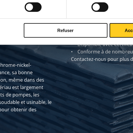
Refuser
Acc
• Disponible avec Certifica
• Conforme à de nombreus
Contactez-nous pour plus d
chrome-nickel-
tance, sa bonne
osion, même dans des
ériau est largement
nts de pompes, les
 soudable et usinable, le
pour obtenir des