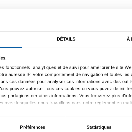
DÉTAILS
À
STE DE PRIX BRUT
TÉLÉCHARGEMENTS
CARACTÉRIST
ies.
s fonctionnels, analytiques et de suivi pour améliorer le site W
ox 1.4418 QT 900 laminé à cha
votre adresse IP, votre comportement de navigation et toutes le
ions ces données pour analyser ces informations avec des outils 
Vous pouvez autoriser tous ces cookies ou vous puvez définir 
us partagions certaines informations. Vous trouverez plus d'inf
es avec lesquelles nous travaillons dans notre règlement en mat
Préférences
Statistiques