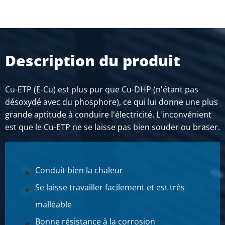
Cuivre Cu-ETP/R250 plat 16x3 demi-dur
Poids des pièces en kg
Prix brut
Description du produit
SÉLECTIONNER
N° d'article
Cu-ETP (E-Cu) est plus pur que Cu-DHP (n'étant pas
2910-0032-203
désoxydé avec du phosphore), ce qui lui donne une plus
Description
grande aptitude à conduire l'électricité. L'inconvénient
Cuivre Cu-ETP/R250 plat 20x3 demi-dur
est que le Cu-ETP ne se laisse pas bien souder ou braser.
Poids des pièces en kg
Prix brut
SÉLECTIONNER
Conduit bien la chaleur
Se laisse travailler facilement et est très
N° d'article
2910-0032-253
malléable
Description
Bonne résistance à la corrosion
Cuivre Cu-ETP/R250 plat 25x3 demi-dur