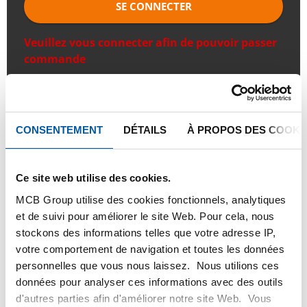
SE CONNECTER
Veuillez vous connecter afin de pouvoir passer
commande
Commandez avec vos propres numéros d’articles
Calculez avec les prix actuels de Testas
CONSENTEMENT
DÉTAILS
À PROPOS DES COOKI
Suivez votre commande avec Track&Trace
Ce site web utilise des cookies.
MCB Group utilise des cookies fonctionnels, analytiques
et de suivi pour améliorer le site Web. Pour cela, nous
PRODUIT
DESCRIPTION DU PRODUIT
stockons des informations telles que votre adresse IP,
votre comportement de navigation et toutes les données
LISTE DE PRIX BRUT
TÉLÉCHARGEMENTS
personnelles que vous nous laissez. Nous utilions ces
données pour analyser ces informations avec des outils
CARACTÉRISTIQUES
d'autres parties afin d'améliorer notre site Web. Vous