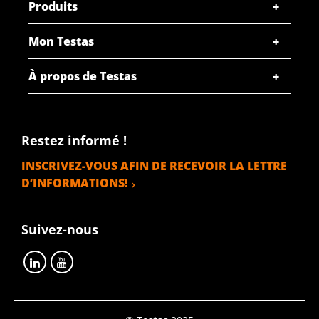
Produits
Poids des pièces en kg
Prix brut
Mon Testas
SÉLECTIONNER
À propos de Testas
N° d'article
2910-0032-254
Description
Cuivre Cu-ETP/R250 plat 25x4 demi-dur
Restez informé !
INSCRIVEZ-VOUS AFIN DE RECEVOIR LA LETTRE
Poids des pièces en kg
D’INFORMATIONS!
Prix brut
SÉLECTIONNER
Suivez-nous
N° d'article
2910-0032-304
Description
Cuivre Cu-ETP/R250 plat 30x4 demi-dur