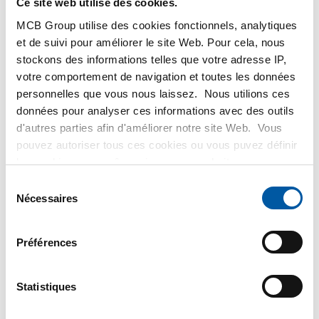
Ce site web utilise des cookies.
SE CONNECTER
MCB Group utilise des cookies fonctionnels, analytiques
et de suivi pour améliorer le site Web. Pour cela, nous
Veuillez vous connecter afin de pouvoir passer
stockons des informations telles que votre adresse IP,
commande
votre comportement de navigation et toutes les données
personnelles que vous nous laissez. Nous utilions ces
données pour analyser ces informations avec des outils
Commandez avec vos propres numéros d’articles
d'autres parties afin d'améliorer notre site Web. Vous
Calculez avec les prix actuels de Testas
pouvez autoriser tous ces cookies ou vous puvez définir
les cookies vous-même si vous ne souhaitez pas que
Suivez votre commande avec Track&Trace
nous partagions certaines informations. Vous trouverez
Sélection
plus d'informations sur les cookies que nous conservons
Nécessaires
du
et les parties avec lesquelles nous travaillons dans notre
consentement
règlement en matière de cookies. Consultez notre
Préférences
règlement
ICI
.
PRODUIT
DESCRIPTION DU PRODUIT
LISTE DE PRIX BRUT
TÉLÉCHARGEMENTS
Statistiques
CARACTÉRISTIQUES