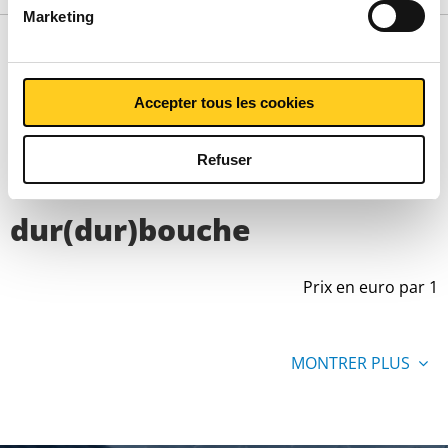
Marketing
Liste de prix bruts: Tube
Accepter tous les cookies
refroid cuivre Cu-
Refuser
DHP/R250(R290)demi-
dur(dur)bouche
Prix en euro par 1
MONTRER PLUS