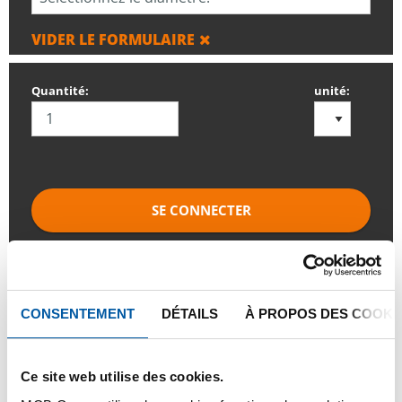
VIDER LE FORMULAIRE
Quantité:
unité:
SE CONNECTER
Veuillez vous connecter afin de pouvoir passer
commande
CONSENTEMENT
DÉTAILS
À PROPOS DES COOKI
Commandez avec vos propres numéros d’articles
Calculez avec les prix actuels de Testas
Ce site web utilise des cookies.
Suivez votre commande avec Track&Trace