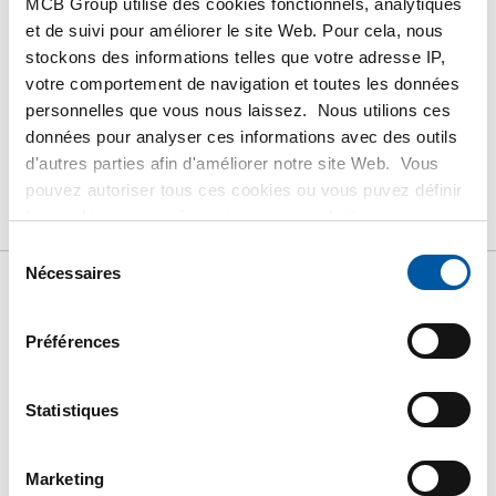
MCB Group utilise des cookies fonctionnels, analytiques
et de suivi pour améliorer le site Web. Pour cela, nous
stockons des informations telles que votre adresse IP,
votre comportement de navigation et toutes les données
personnelles que vous nous laissez. Nous utilions ces
PRODUIT
DESCRIPTION DU PRODUIT
données pour analyser ces informations avec des outils
d'autres parties afin d'améliorer notre site Web. Vous
LISTE DE PRIX BRUT
TÉLÉCHARGEMENTS
pouvez autoriser tous ces cookies ou vous puvez définir
les cookies vous-même si vous ne souhaitez pas que
CARACTÉRISTIQUES
nous partagions certaines informations. Vous trouverez
Sélection
plus d'informations sur les cookies que nous conservons
Nécessaires
du
et les parties avec lesquelles nous travaillons dans notre
consentement
Liste de prix bruts: Tuyau
règlement en matière de cookies. Consultez notre
Préférences
règlement
ICI
.
d'amenée d'eau cuivre Cu-
Statistiques
DHP/R250 Sanco demi-
dur+KiwaG
Marketing