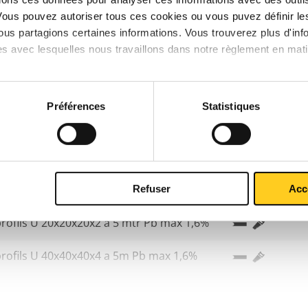
Vous pouvez autoriser tous ces cookies ou vous puvez définir 
Laiton CuZn41PbAl =<2mm pro
us partagions certaines informations. Vous trouverez plus d'inf
es avec lesquelles nous travaillons dans notre règlement en mat
Préférences
Statistiques
Refuser
Acc
rofils U 20x20x20x2 a 5 mtr Pb max 1,6%
rofils U 40x40x40x4 a 5m Pb max 1,6%