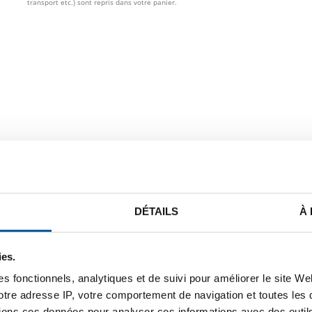
transport etc.) sont repris dans votre panier.
DÉTAILS
À
ies.
s fonctionnels, analytiques et de suivi pour améliorer le site W
STE DE PRIX BRUT
TÉLÉCHARGEMENTS
CARACTÉRIST
votre adresse IP, votre comportement de navigation et toutes le
ions ces données pour analyser ces informations avec des outils 