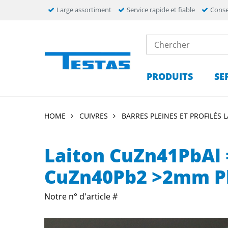
Large assortiment
Service rapide et fiable
Conse
PRODUITS
SE
HOME
CUIVRES
BARRES PLEINES ET PROFILÉS 
Laiton CuZn41PbAl
CuZn40Pb2 >2mm P
Notre n° d'article #