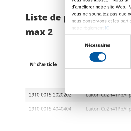
d'améliorer notre site Web. 
Liste de prix bruts: 
vous ne souhaitez pas que no
nous conservons et les parti
notre règlement
ICI
.
max 2
Sélection
du
Nécessaires
consentement
N° d'article
Description
2910-0015-2020202
Laiton CuZn41PbAl p
2910-0015-4040404
Laiton CuZn41PbAl p