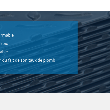
ormable
froid
able
r du fait de son taux de plomb