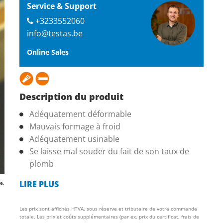
Service & Support
+3233552060
info@testas.be
Online Sales
Description du produit
Adéquatement déformable
Mauvais formage à froid
Adéquatement usinable
Se laisse mal souder du fait de son taux de
plomb
LIRE PLUS
e.
Les prix sont affichés HTVA, sous réserve et tributaire de votre commande
totale. Les prix et coûts supplémentaires (par ex. prix du certificat, frais de