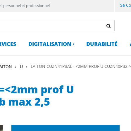
Se C
il personnel et professionnel
RVICES
DIGITALISATION
DURABILITÉ
LAITON CUZN41PBAL =<2MM PROF U CUZN40PB2 >
LAITON
U
 =<2mm prof U
b max 2,5