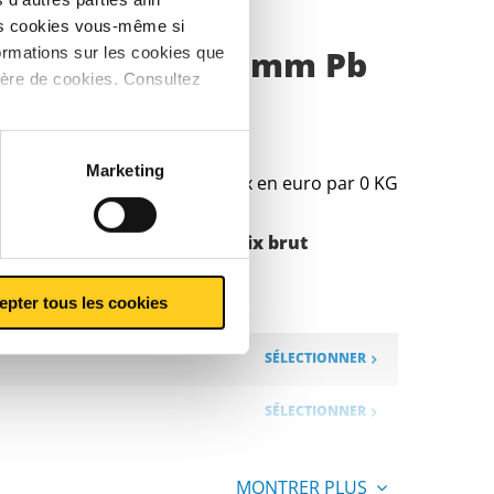
les cookies vous-même si
f U CuZn40Pb2 >2mm Pb
ormations sur les cookies que
ière de cookies. Consultez
Marketing
Prix en euro par 0 KG
Poids des pièces en
Prix brut
kg
epter tous les cookies
SÉLECTIONNER
SÉLECTIONNER
MONTRER PLUS