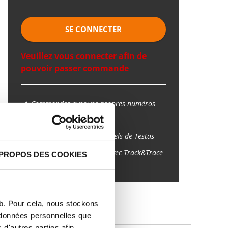
SE CONNECTER
Veuillez vous connecter afin de
pouvoir passer commande
Commandez avec vos propres numéros
d’articles
Calculez avec les prix actuels de Testas
Suivez votre commande avec Track&Trace
 PROPOS DES COOKIES
eb. Pour cela, nous stockons
IQUES
s données personnelles que
d'autres parties afin