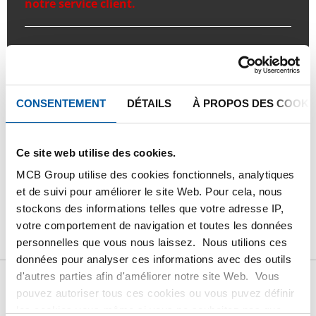
notre service client.
Commandez avec vos propres numéros d’articles
Calculez avec les prix actuels de Testas
Suivez votre commande avec Track&Trace
CONSENTEMENT
DÉTAILS
À PROPOS DES COOKI
Ce site web utilise des cookies.
MCB Group utilise des cookies fonctionnels, analytiques
PRODUIT
DESCRIPTION DU PRODUIT
et de suivi pour améliorer le site Web. Pour cela, nous
stockons des informations telles que votre adresse IP,
LISTE DE PRIX BRUT
TÉLÉCHARGEMENTS
votre comportement de navigation et toutes les données
personnelles que vous nous laissez. Nous utilions ces
CARACTÉRISTIQUES
données pour analyser ces informations avec des outils
d'autres parties afin d'améliorer notre site Web. Vous
pouvez autoriser tous ces cookies ou vous puvez définir
Liste de prix bruts: Inox
les cookies vous-même si vous ne souhaitez pas que