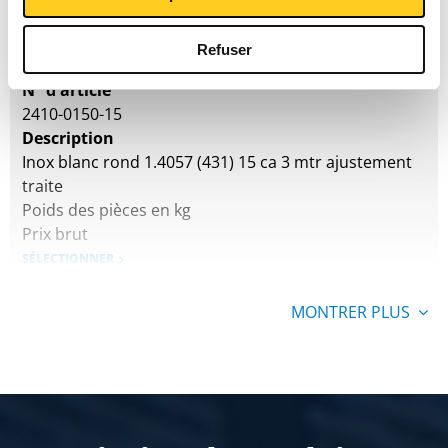
Poids des pièces en kg
Prix brut
SÉLECTIONNER
Refuser
N° d'article
2410-0150-15
Description
Inox blanc rond 1.4057 (431) 15 ca 3 mtr ajustement
traite
Poids des pièces en kg
Prix brut
SÉLECTIONNER
N° d'article
MONTRER PLUS
2410-0150-16
Description
Inox blanc rond 1.4057 (431) 16 ca 3 mtr ajustement
traite
Poids des pièces en kg
Prix brut