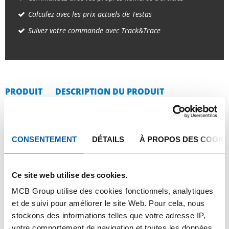
Calculez avec les prix actuels de Testas
Suivez votre commande avec Track&Trace
PRODUIT
DESCRIPTION DU PRODUIT
LISTE DE PRIX BRUT
TÉLÉCHARGEMENTS
CARACTÉRISTIQUES
CONSENTEMENT
DÉTAILS
À PROPOS DES COOKI
Ce site web utilise des cookies.
Liste de prix bruts: Inox
MCB Group utilise des cookies fonctionnels, analytiques
1.4057 (431) rond étiré
et de suivi pour améliorer le site Web. Pour cela, nous
stockons des informations telles que votre adresse IP,
votre comportement de navigation et toutes les données