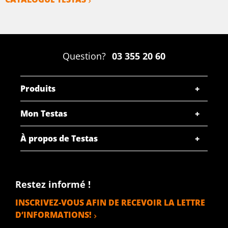
SÉLECTIONNER
N° d'article
2410-0150-30
Question?
03 355 20 60
Description
Inox blanc rond 1.4057 (431) 30 ca 3 mtr ajustement
traite
Produits
Poids des pièces en kg
Mon Testas
Prix brut
SÉLECTIONNER
À propos de Testas
N° d'article
2410-0150-35
Description
Restez informé !
Inox blanc rond 1.4057 (431) 35 ca 3 mtr ajustement
traite
INSCRIVEZ-VOUS AFIN DE RECEVOIR LA LETTRE
D’INFORMATIONS!