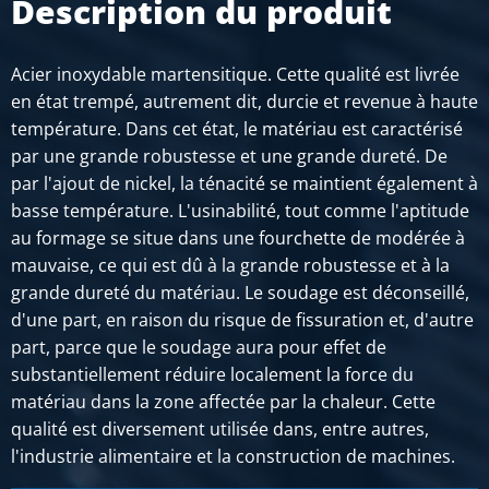
Description du produit
SÉLECTIONNER
N° d'article
Acier inoxydable martensitique. Cette qualité est livrée
2410-0150-18
en état trempé, autrement dit, durcie et revenue à haute
Description
température. Dans cet état, le matériau est caractérisé
Inox blanc rond 1.4057 (431) 18 ca 3 mtr ajustement
par une grande robustesse et une grande dureté. De
traite
par l'ajout de nickel, la ténacité se maintient également à
Poids des pièces en kg
basse température. L'usinabilité, tout comme l'aptitude
Prix brut
au formage se situe dans une fourchette de modérée à
SÉLECTIONNER
mauvaise, ce qui est dû à la grande robustesse et à la
grande dureté du matériau. Le soudage est déconseillé,
N° d'article
d'une part, en raison du risque de fissuration et, d'autre
2410-0150-20
part, parce que le soudage aura pour effet de
Description
substantiellement réduire localement la force du
Inox blanc rond 1.4057 (431) 20 ca 3 mtr ajustement
matériau dans la zone affectée par la chaleur. Cette
traite
qualité est diversement utilisée dans, entre autres,
l'industrie alimentaire et la construction de machines.
Poids des pièces en kg
Prix brut