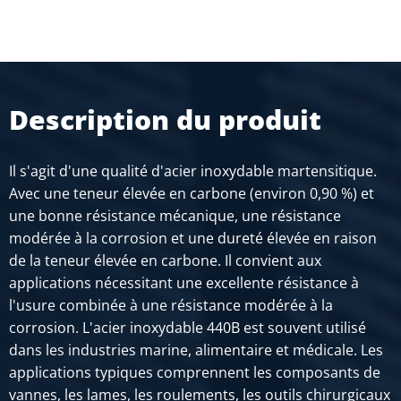
SÉLECTIONNER
N° d'article
2400-0170-28
Description
Description du produit
Inox 1.4112 laminé à chaud rond 28 écroûté recuit ca 6
mtr
Il s'agit d'une qualité d'acier inoxydable martensitique.
Poids des pièces en kg
Avec une teneur élevée en carbone (environ 0,90 %) et
Prix brut
une bonne résistance mécanique, une résistance
SÉLECTIONNER
modérée à la corrosion et une dureté élevée en raison
de la teneur élevée en carbone. Il convient aux
N° d'article
applications nécessitant une excellente résistance à
2400-0170-30
l'usure combinée à une résistance modérée à la
Description
corrosion. L'acier inoxydable 440B est souvent utilisé
Inox 1.4112 laminé à chaud rond 30 écroûté recuit ca 6
dans les industries marine, alimentaire et médicale. Les
mtr
applications typiques comprennent les composants de
vannes, les lames, les roulements, les outils chirurgicaux
Poids des pièces en kg