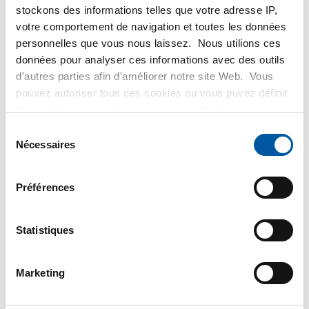
stockons des informations telles que votre adresse IP,
Liste de prix bruts: Inox
votre comportement de navigation et toutes les données
personnelles que vous nous laissez. Nous utilions ces
1.4112 laminé à chaud rond
données pour analyser ces informations avec des outils
d'autres parties afin d'améliorer notre site Web. Vous
écroute recuit
pouvez autoriser tous ces cookies ou vous puvez définir
les cookies vous-même si vous ne souhaitez pas que
nous partagions certaines informations. Vous trouverez
Prix en euro par 0
Sélection
plus d'informations sur les cookies que nous conservons
Nécessaires
du
et les parties avec lesquelles nous travaillons dans notre
consentement
N° d'article
règlement en matière de cookies. Consultez notre
2400-0170-20
Préférences
règlement
ICI
.
Description
Inox 1.4112 laminé à chaud rond 20 écroûté recuit ca 6
Statistiques
mtr
Poids des pièces en kg
Marketing
Prix brut
SÉLECTIONNER