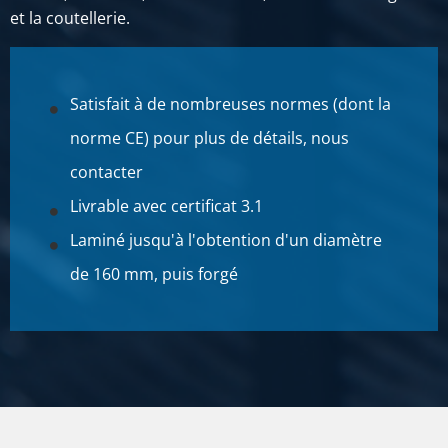
et la coutellerie.
Prix brut
SÉLECTIONNER
N° d'article
Satisfait à de nombreuses normes (dont la
2400-0170-35
Description
norme CE) pour plus de détails, nous
Inox 1.4112 laminé à chaud rond 35 écroûté recuit ca 6
contacter
mtr
Livrable avec certificat 3.1
Poids des pièces en kg
Laminé jusqu'à l'obtention d'un diamètre
Prix brut
de 160 mm, puis forgé
SÉLECTIONNER
N° d'article
2400-0170-40
Description
Inox 1.4112 laminé à chaud rond 40 écroûté recuit ca 6
mtr