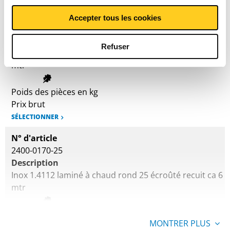
N° d'article
Accepter tous les cookies
2400-0170-22
Description
Refuser
Inox 1.4112 laminé à chaud rond 22 écroûté recuit ca 6
mtr
Poids des pièces en kg
Prix brut
SÉLECTIONNER
N° d'article
2400-0170-25
Description
Inox 1.4112 laminé à chaud rond 25 écroûté recuit ca 6
mtr
Poids des pièces en kg
MONTRER PLUS
Prix brut