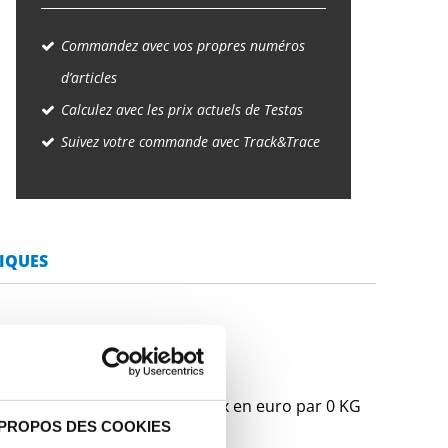
Commandez avec vos propres numéros
d’articles
Calculez avec les prix actuels de Testas
Suivez votre commande avec Track&Trace
IQUES
ud rond écroûté
Prix en euro par 0 KG
 PROPOS DES COOKIES