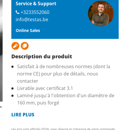
Service & Support
+3233552060
info@testas.be
Online Sales
Description du produit
Satisfait à de nombreuses normes (dont la
norme CE) pour plus de détails, nous
contacter
Livrable avec certificat 3.1
Laminé jusqu'à l'obtention d'un diamètre de
160 mm, puis forgé
e.
LIRE PLUS
Les prix sont affichés HTVA, sous réserve et tributaire de votre commande