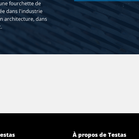
 une fourchette de
ée dans l'industrie
aminé à chaud rond 130 ca 5-6 mtr écroûté
 en architecture, dans
aminé à chaud rond 140 ca 5-6 mtr écroûté
.
aminé à chaud rond 150 ca 5-6 mtr écroûté
aminé à chaud rond 160 ca 4-6 mtr écroûté
aminé à chaud rond 170 ca 4-6 mtr écroûté
aminé à chaud rond 180 ca 4-6 mtr écroûté
aminé à chaud rond 190 ca 4-6 mtr écroûté
aminé à chaud rond 200 ca 4-6 mtr écroûté
aminé à chaud rond 210 ca 3-6 mtr écroûté
estas
À propos de Testas