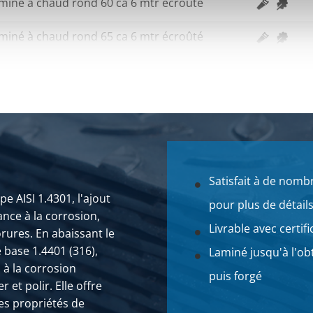
aminé à chaud rond 60 ca 6 mtr écroûté
aminé à chaud rond 65 ca 6 mtr écroûté
aminé à chaud rond 70 ca 6 mtr écroûté
aminé à chaud rond 75 ca 6 mtr écroûté
aminé à chaud rond 80 ca 6 mtr écroûté
aminé à chaud rond 85 ca 6 mtr écroûté
Satisfait à de nom
e AISI 1.4301, l'ajout
aminé à chaud rond 90 ca 6 mtr écroûté
pour plus de détail
ance à la corrosion,
Livrable avec certifi
ures. En abaissant le
aminé à chaud rond 100 ca 6 mtr écroûté
base 1.4401 (316),
Laminé jusqu'à l'o
 à la corrosion
aminé à chaud rond 110 ca 5-6 mtr écroûté
puis forgé
r et polir. Elle offre
es propriétés de
aminé à chaud rond 120 ca 5-6 mtr écroûté