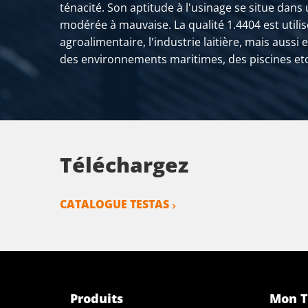
ténacité. Son aptitude à l'usinage se situe dans
modérée à mauvaise. La qualité 1.4404 est utilis
2400-0030-130
Inox 1.4404 (316L) l
agroalimentaire, l'industrie laitière, mais aussi
2400-0030-140
Inox 1.4404 (316L) l
des environnements maritimes, des piscines etc
2400-0030-150
Inox 1.4404 (316L) l
2400-0030-160
Inox 1.4404 (316L) l
2400-0030-170
Inox 1.4404 (316L) l
Téléchargez
2400-0030-180
Inox 1.4404 (316L) l
CATALOGUE TESTAS
2400-0030-190
Inox 1.4404 (316L) l
2400-0030-200
Inox 1.4404 (316L) l
2400-0030-210
Inox 1.4404 (316L) l
Produits
Mon T