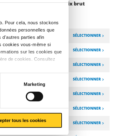
Poids des pièces en
Prix brut
kg
eb. Pour cela, nous stockons
s données personnelles que
SÉLECTIONNER
d'autres parties afin
les cookies vous-même si
SÉLECTIONNER
ormations sur les cookies que
ière de cookies. Consultez
SÉLECTIONNER
SÉLECTIONNER
Marketing
SÉLECTIONNER
SÉLECTIONNER
epter tous les cookies
SÉLECTIONNER