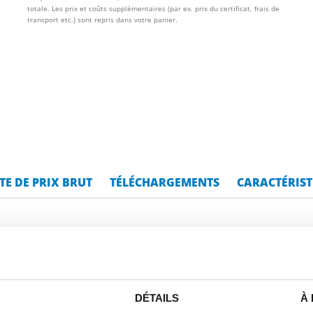
totale. Les prix et coûts supplémentaires (par ex. prix du certificat, frais de
transport etc.) sont repris dans votre panier.
STE DE PRIX BRUT
TÉLÉCHARGEMENTS
CARACTÉRIST
ox 1.4404 (316L) laminé à cha
DÉTAILS
À