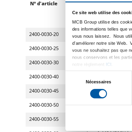
N° d'article
Description
Ce site web utilise des cook
MCB Group utilise des cookie
des informations telles que 
2400-0030-20
Inox 1.4404 (316L) l
vous nous laissez. Nous util
d'améliorer notre site Web. 
2400-0030-25
Inox 1.4404 (316L) l
vous ne souhaitez pas que no
nous conservons et les parti
2400-0030-30
Inox 1.4404 (316L) l
notre règlement
ICI
.
Sélection
2400-0030-40
Inox 1.4404 (316L) l
du
Nécessaires
consentement
2400-0030-45
Inox 1.4404 (316L) l
2400-0030-50
Inox 1.4404 (316L) l
2400-0030-55
Inox 1.4404 (316L) l