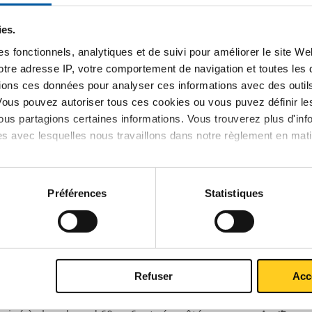
ies.
s fonctionnels, analytiques et de suivi pour améliorer le site W
votre adresse IP, votre comportement de navigation et toutes le
aminé à chaud rond 20 ca 6 mtr écroûté
ions ces données pour analyser ces informations avec des outils 
Vous pouvez autoriser tous ces cookies ou vous puvez définir 
aminé à chaud rond 25 ca 6 mtr écroûté
us partagions certaines informations. Vous trouverez plus d'inf
es avec lesquelles nous travaillons dans notre règlement en mat
aminé à chaud rond 30 ca 6 mtr écroûté
aminé à chaud rond 40 ca 6 mtr écroûté
Préférences
Statistiques
aminé à chaud rond 45 ca 6 mtr écroûté
aminé à chaud rond 50 ca 6 mtr écroûté
Refuser
Acc
aminé à chaud rond 55 ca 6 mtr écroûté