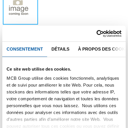
CONSENTEMENT
DÉTAILS
À PROPOS DES COOKI
Ce produit ne peut être commandé en ligne,
pour plus d'information, veuillez contacter
notre service client.
Ce site web utilise des cookies.
MCB Group utilise des cookies fonctionnels, analytiques
Commandez avec vos propres numéros d’articles
et de suivi pour améliorer le site Web. Pour cela, nous
stockons des informations telles que votre adresse IP,
Calculez avec les prix actuels de Testas
votre comportement de navigation et toutes les données
Suivez votre commande avec Track&Trace
personnelles que vous nous laissez. Nous utilions ces
données pour analyser ces informations avec des outils
d'autres parties afin d'améliorer notre site Web. Vous
pouvez autoriser tous ces cookies ou vous puvez définir