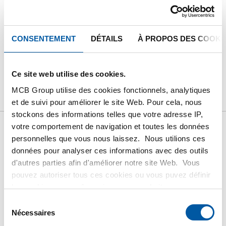
CONSENTEMENT
DÉTAILS
À PROPOS DES COOKI
PRODUIT
DESCRIPTION DU PRODUIT
Ce site web utilise des cookies.
LISTE DE PRIX BRUT
TÉLÉCHARGEMENTS
MCB Group utilise des cookies fonctionnels, analytiques
CARACTÉRISTIQUES
et de suivi pour améliorer le site Web. Pour cela, nous
stockons des informations telles que votre adresse IP,
votre comportement de navigation et toutes les données
Liste de prix bruts:
personnelles que vous nous laissez. Nous utilions ces
données pour analyser ces informations avec des outils
d'autres parties afin d'améliorer notre site Web. Vous
Tôle/feuillard inox
pouvez autoriser tous ces cookies ou vous puvez définir
les cookies vous-même si vous ne souhaitez pas que
1.4362/UNS S32304 laminé
nous partagions certaines informations. Vous trouverez
Sélection
plus d'informations sur les cookies que nous conservons
Nécessaires
à froid 2E
du
et les parties avec lesquelles nous travaillons dans notre