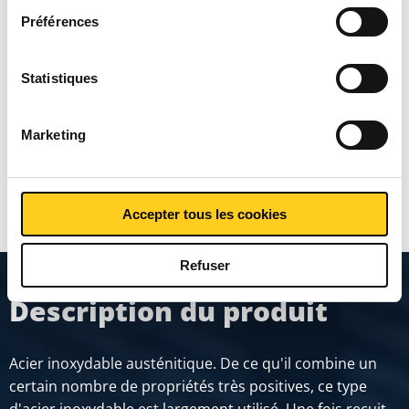
soudé laser g320 non-
règlement en matière de cookies. Consultez notre
Préférences
règlement
ICI
.
recuit
Statistiques
Prix en euro par 0
Marketing
MONTRER PLUS
Accepter tous les cookies
Refuser
Description du produit
Acier inoxydable austénitique. De ce qu'il combine un
certain nombre de propriétés très positives, ce type