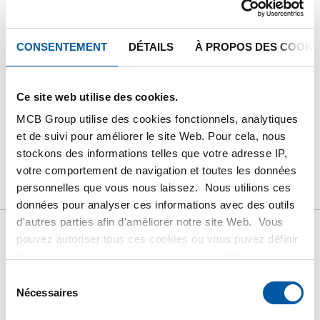
Calculez avec les prix actuels de Testas
Suivez votre commande avec Track&Trace
CONSENTEMENT
DÉTAILS
À PROPOS DES COOKI
Ce site web utilise des cookies.
MCB Group utilise des cookies fonctionnels, analytiques
PRODUIT
DESCRIPTION DU PRODUIT
et de suivi pour améliorer le site Web. Pour cela, nous
stockons des informations telles que votre adresse IP,
LISTE DE PRIX BRUT
TÉLÉCHARGEMENTS
votre comportement de navigation et toutes les données
personnelles que vous nous laissez. Nous utilions ces
CARACTÉRISTIQUES
données pour analyser ces informations avec des outils
d'autres parties afin d'améliorer notre site Web. Vous
pouvez autoriser tous ces cookies ou vous puvez définir
Liste de prix bruts: Inox
les cookies vous-même si vous ne souhaitez pas que
nous partagions certaines informations. Vous trouverez
Sélection
1.4301(304) tube ronde
plus d'informations sur les cookies que nous conservons
Nécessaires
du
et les parties avec lesquelles nous travaillons dans notre
consentement