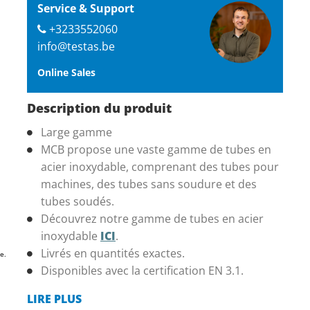
Service & Support
+3233552060
info@testas.be
Online Sales
Description du produit
Large gamme
MCB propose une vaste gamme de tubes en
acier inoxydable, comprenant des tubes pour
machines, des tubes sans soudure et des
tubes soudés.
Découvrez notre gamme de tubes en acier
inoxydable
ICI
.
Livrés en quantités exactes.
e.
Disponibles avec la certification EN 3.1.
LIRE PLUS