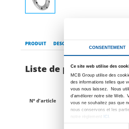
PRODUIT
DESCRIPTION DU PRODUIT
LI
CONSENTEMENT
Liste de prix bruts: Ac
Ce site web utilise des cook
MCB Group utilise des cookie
des informations telles que 
vous nous laissez. Nous util
d'améliorer notre site Web. 
N° d'article
Description
vous ne souhaitez pas que no
nous conservons et les parti
notre règlement
ICI
.
Sélection