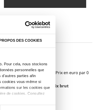
IQUES
 PROPOS DES COOKIES
tes pressé PN10
eb. Pour cela, nous stockons
s données personnelles que
Prix en euro par 0
d'autres parties afin
les cookies vous-même si
Poids des pièces en
Prix brut
ormations sur les cookies que
ière de cookies. Consultez
kg