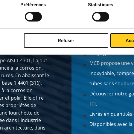
Préférences
Statistiques
Refuser
Acc
Large gamme
e AISI 1.4301, l'ajout
MCB propose une v
ance à la corrosion,
inoxydable, compre
ures. En abaissant le
base 1.4401 (316),
tubes sans soudure
 à la corrosion
Découvrez notre ga
r et polir. Elle offre
ICI
.
es propriétés de
 une fourchette de
Livrés en quantités 
ée dans l'industrie
Disponibles avec la 
 en architecture, dans