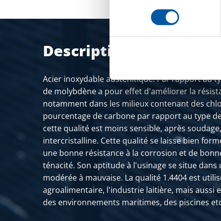
consentement
Description du produit
Acier inoxydable austénitique. Par rapport au typ
de molybdène a pour effet d'améliorer la résist
notamment dans les milieux contenant des chlor
pourcentage de carbone par rapport au type de 
cette qualité est moins sensible, après soudage,
intercristalline. Cette qualité se laisse bien forme
une bonne résistance à la corrosion et de bonn
ténacité. Son aptitude à l'usinage se situe dans
modérée à mauvaise. La qualité 1.4404 est utilis
agroalimentaire, l'industrie laitière, mais aussi
des environnements maritimes, des piscines etc