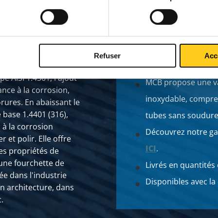
Refuser
Acc
Large gamme
e AISI 1.4301, l'ajout
MCB propose une v
ance à la corrosion,
inoxydable, compre
ures. En abaissant le
base 1.4401 (316),
tubes sans soudure
 à la corrosion
Découvrez notre ga
r et polir. Elle offre
ICI
.
es propriétés de
 une fourchette de
Livrés en quantités 
ée dans l'industrie
Disponibles avec la 
 en architecture, dans
.