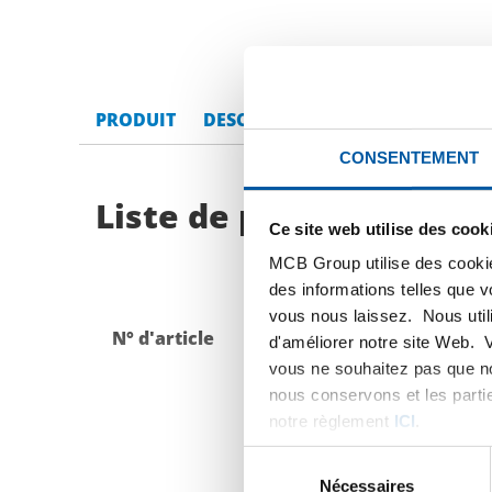
PRODUIT
DESCRIPTION DU PRODUIT
LI
CONSENTEMENT
Liste de prix bruts: 31
Ce site web utilise des cook
MCB Group utilise des cookie
des informations telles que 
vous nous laissez. Nous util
N° d'article
Description
d'améliorer notre site Web. 
vous ne souhaitez pas que no
nous conservons et les parti
notre règlement
ICI
.
Sélection
du
Nécessaires