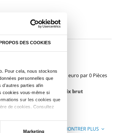
IQUES
 PROPOS DES COOKIES
 A-403
eb. Pour cela, nous stockons
Prix en euro par 0 Pièces
s données personnelles que
d'autres parties afin
Poids des pièces en
Prix brut
les cookies vous-même si
ormations sur les cookies que
kg
ière de cookies. Consultez
MONTRER PLUS
Marketing