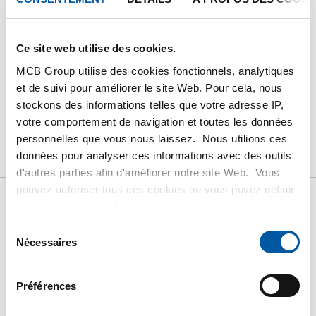
Suivez votre commande avec Track&Trace
Ce site web utilise des cookies.
MCB Group utilise des cookies fonctionnels, analytiques
et de suivi pour améliorer le site Web. Pour cela, nous
PRODUIT
DESCRIPTION DU PRODUIT
stockons des informations telles que votre adresse IP,
votre comportement de navigation et toutes les données
LISTE DE PRIX BRUT
TÉLÉCHARGEMENTS
personnelles que vous nous laissez. Nous utilions ces
données pour analyser ces informations avec des outils
CARACTÉRISTIQUES
d'autres parties afin d'améliorer notre site Web. Vous
pouvez autoriser tous ces cookies ou vous puvez définir
les cookies vous-même si vous ne souhaitez pas que
Liste de prix bruts:
nous partagions certaines informations. Vous trouverez
Sélection
plus d'informations sur les cookies que nous conservons
Nécessaires
du
Stainless steel type 316L
et les parties avec lesquelles nous travaillons dans notre
consentement
règlement en matière de cookies. Consultez notre
bushing NPT 6000#
Préférences
règlement
ICI
.