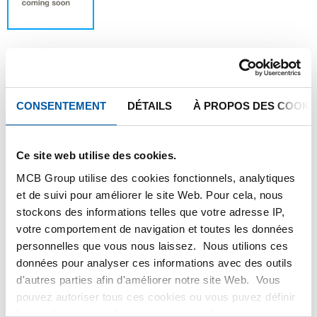
Ce produit ne peut être commandé en ligne,
CONSENTEMENT
DÉTAILS
À PROPOS DES COOKI
pour plus d'information, veuillez contacter
notre service client.
Ce site web utilise des cookies.
MCB Group utilise des cookies fonctionnels, analytiques
Commandez avec vos propres numéros d’articles
et de suivi pour améliorer le site Web. Pour cela, nous
Calculez avec les prix actuels de Testas
stockons des informations telles que votre adresse IP,
Suivez votre commande avec Track&Trace
votre comportement de navigation et toutes les données
personnelles que vous nous laissez. Nous utilions ces
données pour analyser ces informations avec des outils
d'autres parties afin d'améliorer notre site Web. Vous
pouvez autoriser tous ces cookies ou vous puvez définir
PRODUIT
DESCRIPTION DU PRODUIT
les cookies vous-même si vous ne souhaitez pas que