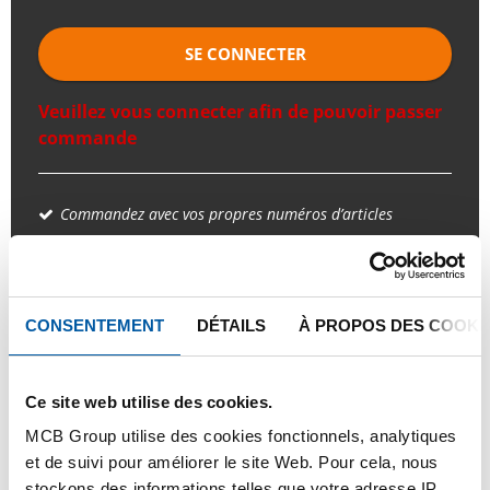
SE CONNECTER
Veuillez vous connecter afin de pouvoir passer
commande
Commandez avec vos propres numéros d’articles
Calculez avec les prix actuels de Testas
Suivez votre commande avec Track&Trace
CONSENTEMENT
DÉTAILS
À PROPOS DES COOKI
Ce site web utilise des cookies.
PRODUIT
DESCRIPTION DU PRODUIT
MCB Group utilise des cookies fonctionnels, analytiques
LISTE DE PRIX BRUT
TÉLÉCHARGEMENTS
et de suivi pour améliorer le site Web. Pour cela, nous
stockons des informations telles que votre adresse IP,