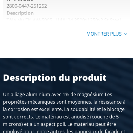
2800-0447-251252
Description
Tôle alu EN AW-5005 H14/H24 2500x1250x2 St Steel
Look film 1face
MONTRER PLUS
Poids des pièces en kg
17,213
Prix brut
SÉLECTIONNER
Description du produit
N° d'article
2800-0447-3152
Description
Un alliage aluminium avec 1% de magnésium Les
Tôle alu EN AW-5005 H14/H24 3000x1500x2 St Steel
propriétés mécaniques sont moyennes, la résistance à
Look film 1face
la corrosion est excellente. La soudabilité et le blocage
sont corrects. Le matériau est anodisé (couche de 5
Poids des pièces en kg
microns) et a un aspect poli. Le matériau peut être
24,786
employé pour, entre autres, les panneaux de façade et