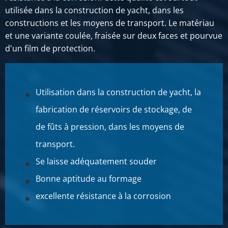
124,54
utilisée dans la construction de yacht, dans les
Prix brut
constructions et les moyens de transport. Le matériau
SÉLECTIONNER
et une variante coulée, fraisée sur deux faces et pourvue
d'un film de protection.
N° d'article
2800-0433-4020202010
Description
Tôle Alu EN AW-5083 coulée 4020x2020x10 2f fraisé +2f
Utilisation dans la construction de yacht, la
film
fabrication de réservoirs de stockage, de
Poids des pièces en kg
de fûts à pression, dans les moyens de
220,31
transport.
Prix brut
Se laisse adéquatement souder
SÉLECTIONNER
Bonne aptitude au formage
N° d'article
2800-0433-4020218510
excellente résistance à la corrosion
Description
Tôle Alu EN AW-5083 coulée 4020x2185x10 2f fraisé +2f