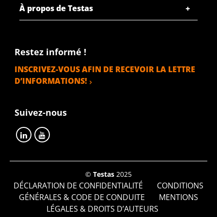
2800-0433-4020202012
À propos de Testas
Description
Tôle Alu EN AW-5083 coulée 4020x2020x12 2f fraisé +2f
film
Restez informé !
Poids des pièces en kg
INSCRIVEZ-VOUS AFIN DE RECEVOIR LA LETTRE
264,37
D’INFORMATIONS!
Prix brut
SÉLECTIONNER
Suivez-nous
N° d'article
2800-0433-4020218512
Description
Tôle Alu EN AW-5083 coulée 4020x2185x12 2f fraisé +2f
film
©
Testas
2025
DÉCLARATION DE CONFIDENTIALITÉ
CONDITIONS
Poids des pièces en kg
GÉNÉRALES & CODE DE CONDUITE
MENTIONS
285,96
LÉGALES & DROITS D’AUTEURS
Prix brut