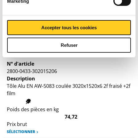
Marketing
Tôle Alu EN AW-5083 coulée 3020x1520x5 2f fraisé+2f
film
Accepter tous les cookies
Poids des pièces en kg
62,27
Prix brut
Refuser
SÉLECTIONNER
N° d'article
2800-0433-302015206
Description
Tôle Alu EN AW-5083 coulée 3020x1520x6 2f fraisé +2f
film
Poids des pièces en kg
74,72
Prix brut
SÉLECTIONNER