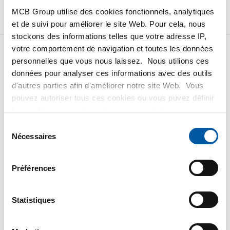
LISTE DE PRIX BRUT
TÉLÉCHARGEMENTS
MCB Group utilise des cookies fonctionnels, analytiques
CARACTÉRISTIQUES
et de suivi pour améliorer le site Web. Pour cela, nous
stockons des informations telles que votre adresse IP,
votre comportement de navigation et toutes les données
personnelles que vous nous laissez. Nous utilions ces
Liste de prix bruts:
données pour analyser ces informations avec des outils
d'autres parties afin d'améliorer notre site Web. Vous
Tôle/feuillard alu EN AW-
pouvez autoriser tous ces cookies ou vous puvez définir
les cookies vous-même si vous ne souhaitez pas que
5083 coulé 2 face fraisé+2f
nous partagions certaines informations. Vous trouverez
Sélection
plus d'informations sur les cookies que nous conservons
Nécessaires
du
film
et les parties avec lesquelles nous travaillons dans notre
consentement
règlement en matière de cookies. Consultez notre
Préférences
règlement
ICI
.
Prix en euro par 0 KG
Statistiques
N° d'article
2800-0433-302015205
Description