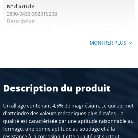
N° d'article
2800-0433-302015208
Description
Tôle Alu EN AW-5083 coulée 3020x1520x8 2f fraisé+2f
film
MONTRER PLUS
Poids des pièces en kg
99,63
Prix brut
SÉLECTIONNER
Description du produit
N° d'article
2800-0433-3020152010
Description
Un alliage contenant 4,5% de magnésium, ce qui permet
Tôle Alu EN AW-5083 coulée 3020x1520x10 2f fraisé +2f
d'atteindre des valeurs mécaniques plus élevées. La
film
qualité est caractérisée par une aptitude raisonnable au
formage, une bonne aptitude au soudage et à la
Poids des pièces en kg
résistance à la corrosion. Cette qualité est surtout