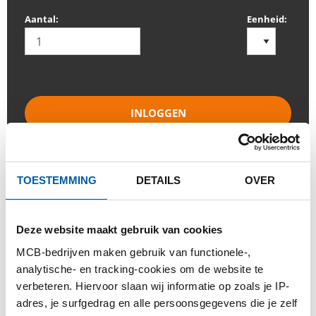
Aantal:
Eenheid:
INLOGGEN
Gelieve in te loggen om te bestellen
TOESTEMMING
DETAILS
OVER
Bestel met uw eigen artikelnummers
Calculeren met actuele Testas-prijzen
Deze website maakt gebruik van cookies
Volg uw order via Track&Trace
MCB-bedrijven maken gebruik van functionele-,
analytische- en tracking-cookies om de website te
verbeteren. Hiervoor slaan wij informatie op zoals je IP-
adres, je surfgedrag en alle persoonsgegevens die je zelf