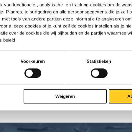
van functionele-, analytische- en tracking-cookies om de websi
 je IP-adres, je surfgedrag en alle persoonsgegevens die je zelf b
met tools van andere partijen deze informatie te analyseren om
TO PRIJSLIJST
DOWNLOADS
SPECIFICATIES
r al deze cookies of je kunt zelf de cookies instellen als je niet
matie over de cookies die wij bijhouden en de partijen waarmee w
 beleid
inium plaat/band EN AW-5083 
Voorkeuren
Statistieken
Weigeren
Ac