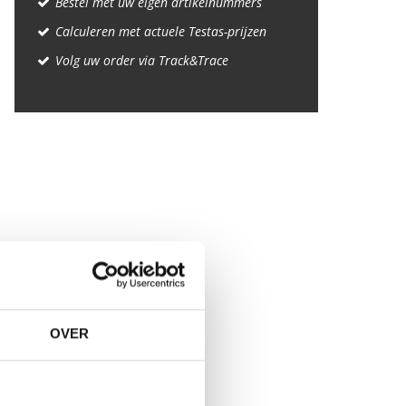
Bestel met uw eigen artikelnummers
Calculeren met actuele Testas-prijzen
Volg uw order via Track&Trace
OVER