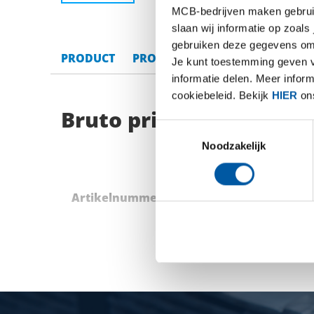
MCB-bedrijven maken gebruik 
slaan wij informatie op zoals
gebruiken deze gegevens om 
PRODUCT
PRODUCT OMSCHRIJVING
BRU
Je kunt toestemming geven voo
informatie delen. Meer infor
cookiebeleid. Bekijk
HIER
ons
Bruto prijslijst: Alum
Toestemmingsselectie
Noodzakelijk
Artikelnummer
Omschrijving