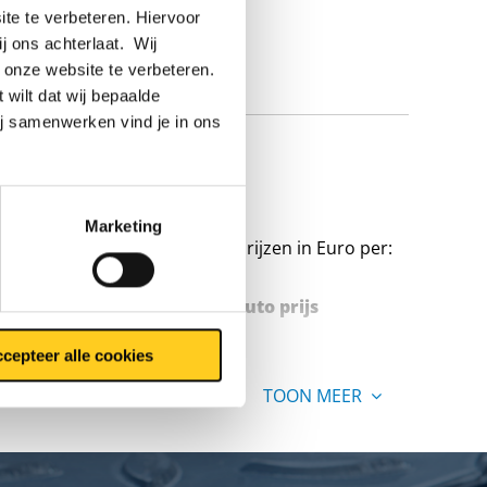
te te verbeteren. Hiervoor
ij ons achterlaat. Wij
 onze website te verbeteren.
 wilt dat wij bepaalde
ij samenwerken vind je in ons
H321
Marketing
Prijzen in Euro per:
Stuks gewicht in kg
Bruto prijs
cepteer alle cookies
TOON MEER