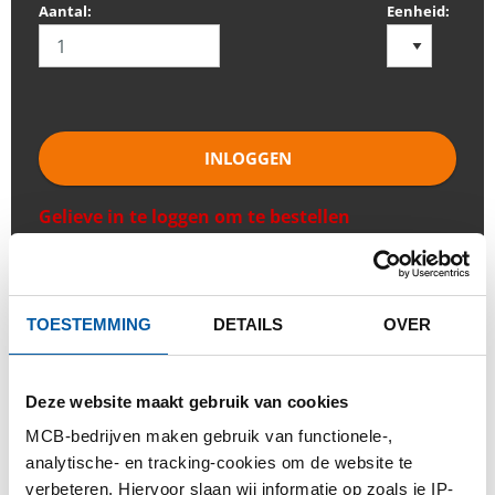
Aantal:
Eenheid:
INLOGGEN
Gelieve in te loggen om te bestellen
Bestel met uw eigen artikelnummers
TOESTEMMING
DETAILS
OVER
Calculeren met actuele Testas-prijzen
Volg uw order via Track&Trace
Deze website maakt gebruik van cookies
MCB-bedrijven maken gebruik van functionele-,
analytische- en tracking-cookies om de website te
verbeteren. Hiervoor slaan wij informatie op zoals je IP-