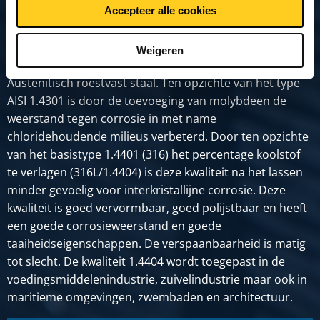
Accepteer alle cookies
Productomschrijving
Weigeren
Austenitisch roestvast staal. Ten opzichte van het type
AISI 1.4301 is door de toevoeging van molybdeen de
weerstand tegen corrosie in met name
chloridehoudende milieus verbeterd. Door ten opzichte
van het basistype 1.4401 (316) het percentage koolstof
te verlagen (316L/1.4404) is deze kwaliteit na het lassen
minder gevoelig voor interkristallijne corrosie. Deze
kwaliteit is goed vervormbaar, goed polijstbaar en heeft
een goede corrosieweerstand en goede
taaiheidseigenschappen. De verspaanbaarheid is matig
tot slecht. De kwaliteit 1.4404 wordt toegepast in de
voedingsmiddelenindustrie, zuivelindustrie maar ook in
maritieme omgevingen, zwembaden en architectuur.