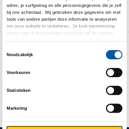
PRODUCT
PRODUCT OMSCHRIJVING
adres, je surfgedrag en alle persoonsgegevens die je zelf
bij ons achterlaat. Wij gebruiken deze gegevens om met
BRUTO PRIJSLIJST
DOWNLOADS
tools van andere partijen deze informatie te analyseren
SPECIFICATIES
om onze website te verbeteren. Je kunt toestemming
geven voor al deze cookies of je kunt zelf de cookies
instellen als je niet wilt dat wij bepaalde informatie delen.
Meer informatie over de cookies die wij bijhouden en de
Bruto prijslijst: Rvs 316L
Toestemmingsselectie
partijen waarmee wij samenwerken vind je in ons
Noodzakelijk
cookiebeleid. Bekijk
HIER
ons beleid
Las verloopsok 3000#
Voorkeuren
Prijzen in Euro per: 0 Stuks
Statistieken
TOON MEER
Marketing