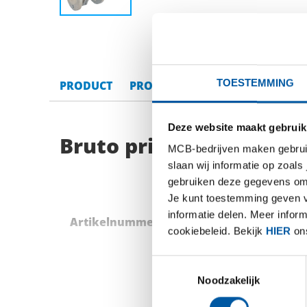
TOESTEMMING
PRODUCT
PRODUCT OMSCHRIJVING
BRU
Deze website maakt gebruik
Bruto prijslijst: Rvs 3
MCB-bedrijven maken gebruik 
slaan wij informatie op zoals
gebruiken deze gegevens om 
Je kunt toestemming geven voo
informatie delen. Meer infor
Artikelnummer
Omschrijving
cookiebeleid. Bekijk
HIER
ons
Toestemmingsselectie
Noodzakelijk