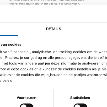
orderbijdrage etc.) en totalen ziet u terug in de winkelwagen.
DETAILS
TO PRIJSLIJST
DOWNLOADS
SPECIFICATIES
 van cookies
16 kogelkr 2 dlg geflensd EN10
van functionele-, analytische- en tracking-cookies om de websi
 je IP-adres, je surfgedrag en alle persoonsgegevens die je zelf b
met tools van andere partijen deze informatie te analyseren om
r al deze cookies of je kunt zelf de cookies instellen als je niet
matie over de cookies die wij bijhouden en de partijen waarmee w
 beleid
Voorkeuren
Statistieken