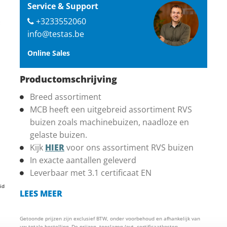
Service & Support
+3233552060
info@testas.be
Online Sales
Productomschrijving
Breed assortiment
MCB heeft een uitgebreid assortiment RVS
buizen zoals machinebuizen, naadloze en
gelaste buizen.
Kijk
HIER
voor ons assortiment RVS buizen
In exacte aantallen geleverd
Leverbaar met 3.1 certificaat EN
id
LEES MEER
Getoonde prijzen zijn exclusief BTW, onder voorbehoud en afhankelijk van
uw totale bestelling. De prijzen, toeslagen (evt. certificaatkosten,