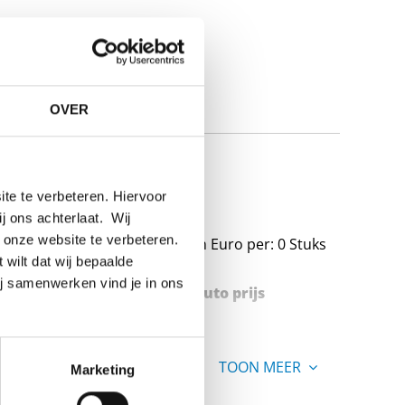
OVER
92-1 PN40
te te verbeteren. Hiervoor
ij ons achterlaat. Wij
 onze website te verbeteren.
Prijzen in Euro per: 0 Stuks
 wilt dat wij bepaalde
ij samenwerken vind je in ons
Stuks gewicht in kg
Bruto prijs
TOON MEER
Marketing