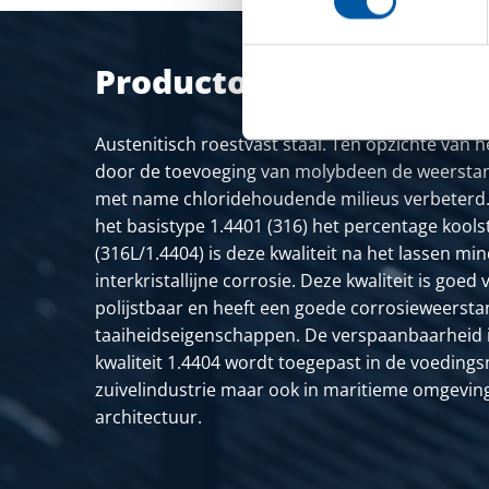
Productomschrijving
Austenitisch roestvast staal. Ten opzichte van he
door de toevoeging van molybdeen de weerstan
met name chloridehoudende milieus verbeterd.
het basistype 1.4401 (316) het percentage kools
(316L/1.4404) is deze kwaliteit na het lassen mi
interkristallijne corrosie. Deze kwaliteit is goe
polijstbaar en heeft een goede corrosieweerst
taaiheidseigenschappen. De verspaanbaarheid is
kwaliteit 1.4404 wordt toegepast in de voeding
zuivelindustrie maar ook in maritieme omgevi
architectuur.