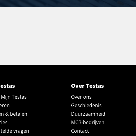
Testas
Over Testas
Mijn Testas
Over ons
eren
Geschiedenis
en & betalen
Duurzaamheid
ties
MCB-bedrijven
telde vragen
Contact