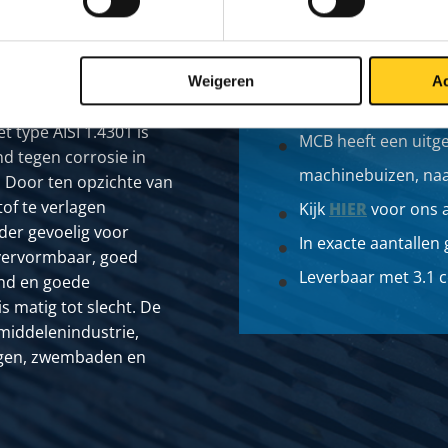
Weigeren
Ac
Breed assortiment
t type AISI 1.4301 is
MCB heeft een uitg
d tegen corrosie in
machinebuizen, naa
 Door ten opzichte van
tof te verlagen
Kijk
HIER
voor ons 
nder gevoelig voor
In exacte aantallen
d vervormbaar, goed
Leverbaar met 3.1 c
and en goede
 matig tot slecht. De
smiddelenindustrie,
ngen, zwembaden en