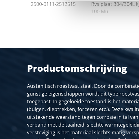
2500-0111-2512515
Rvs plaat 304/304L k
100 Mu
Productomschrijving
Austenitisch roestvast staal. Door de combinati
gunstige eigenschappen wordt dit type roestvas
toegepast. In gegeloeide toestand is het mater
(buigen, dieptrekken, forceren etc.). Deze kwalit
uitstekende weerstand tegen corrosie in tal van
verband met de taaiheid, slechte warmtegeleid
versteviging is het materiaal slechts matig vers