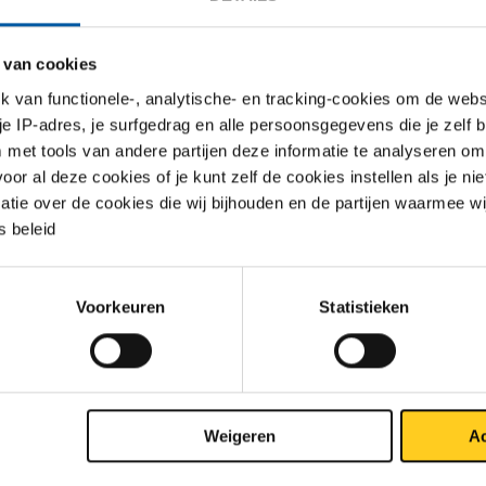
 van cookies
van functionele-, analytische- en tracking-cookies om de websi
 je IP-adres, je surfgedrag en alle persoonsgegevens die je zelf b
gw 5WL fin geborst 2000x1000x0,8 1z folie
met tools van andere partijen deze informatie te analyseren om
r al deze cookies of je kunt zelf de cookies instellen als je niet
matie over de cookies die wij bijhouden en de partijen waarmee w
gw 5WL fin geborst 2500x1250x0,8 1z folie
 beleid
gw 5WL fin geborst 2000x1000x1 1z folie
Voorkeuren
Statistieken
gw 5WL fin geborst 2500x1250x1 1z folie
gw 5WL fin geborst 2000x1000x1,5 1z folie
Weigeren
Ac