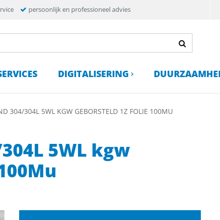
rvice
persoonlijk en professioneel advies
SERVICES
DIGITALISERING
DUURZAAMHE
ND 304/304L 5WL KGW GEBORSTELD 1Z FOLIE 100MU
4/304L 5WL kgw
e 100Mu