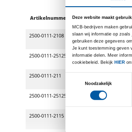
Artikelnummer
Omschrijving
Deze website maakt gebruik
MCB-bedrijven maken gebruik 
slaan wij informatie op zoals
2500-0111-2108
Rvs plaat 304/304L k
gebruiken deze gegevens om 
100 Mu
Je kunt toestemming geven voo
informatie delen. Meer infor
2500-0111-2512508
Rvs plaat 304/304L k
cookiebeleid. Bekijk
HIER
ons
100 Mu
2500-0111-211
Rvs plaat 304/304L k
Toestemmingsselectie
100 Mu
Noodzakelijk
2500-0111-251251
Rvs plaat 304/304L k
100 Mu
2500-0111-2115
Rvs plaat 304/304L k
100 Mu