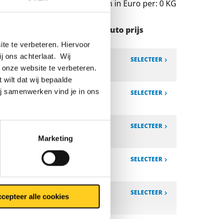
Prijzen in Euro per: 0 KG
Stuks gewicht in kg
Bruto prijs
te te verbeteren. Hiervoor
ij ons achterlaat. Wij
12,80
SELECTEER
 onze website te verbeteren.
 wilt dat wij bepaalde
ij samenwerken vind je in ons
20,00
SELECTEER
16,00
SELECTEER
Marketing
25,00
SELECTEER
24,00
SELECTEER
cepteer alle cookies