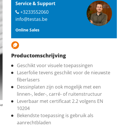
Service & Support
+3233552060
info@testas.be
Online Sales
Productomschrijving
Geschikt voor visuele toepassingen
Laserfolie tevens geschikt voor de nieuwste
fiberlasers
Dessinplaten zijn ook mogelijk met een
linnen-, leder-, carré- of ruitenstructuur
Leverbaar met certificaat 2.2 volgens EN
id
10204
Bekendste toepassing is gebruik als
aanrechtbladen