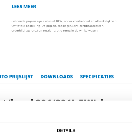
LEES MEER
Getoonde prijzen zijn exclusief BTW, onder voorbehoud en afhankelijk van
uw totale bestelling. De prijzen, toeslagen (evt. certificaatkosten,
orderbijdrage etc.) en totalen ziet u terug in de winkelwagen.
TO PRIJSLIJST
DOWNLOADS
SPECIFICATIES
laat/band 304/304L 5WL kgw ge
DETAILS