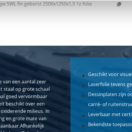
gw 5WL fin geborst 2500x1250x1,5 1z folie
Geschikt voor visue
e van een aantal zeer
Laserfolie tevens g
t staal op grote schaal
Dessinplaten zijn oo
iaal goed vervormbaar
eit beschikt over een
carré- of ruitenstru
 oxiderende milieus. In
Leverbaar met certi
ing en grote mate van
Bekendste toepassin
paanbaar.Afhankelijk