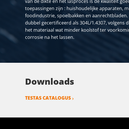
van de dikte en het lasproces is de kwaliteit go
toepassingen zijn : huishoudelijke apparaten, m
foodindustrie, spoelbakken en aanrechtbladen. V
dubbel gecertificeerd als 304L/1.4307, volgens d
het materiaal wat minder koolstof ter voorkoming
corrosie na het lassen.
Downloads
TESTAS CATALOGUS