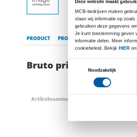
Deze website maakt gebruik
MCB-bedrijven maken gebruik 
slaan wij informatie op zoals
gebruiken deze gegevens om 
Je kunt toestemming geven voo
PRODUCT
PRODUCT OMSCHRIJVING
BRU
informatie delen. Meer infor
cookiebeleid. Bekijk
HIER
ons
Bruto prijslijst: Rvs 1
Toestemmingsselectie
Noodzakelijk
Artikelnummer
Omschrijving