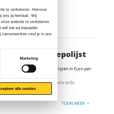
te te verbeteren. Hiervoor
ij ons achterlaat. Wij
 onze website te verbeteren.
 wilt dat wij bepaalde
ij samenwerken vind je in ons
uis hoogglans gepolijst
Marketing
Prijzen in Euro per:
Stuks gewicht in kg
Bruto prijs
cepteer alle cookies
TOON MEER