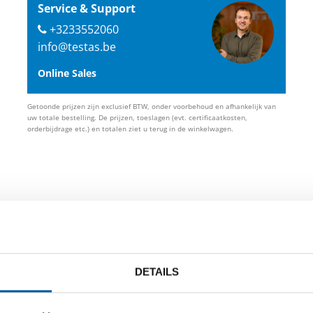
Service & Support
+3233552060
info@testas.be
Online Sales
Getoonde prijzen zijn exclusief BTW, onder voorbehoud en afhankelijk van
uw totale bestelling. De prijzen, toeslagen (evt. certificaatkosten,
orderbijdrage etc.) en totalen ziet u terug in de winkelwagen.
id
DETAILS