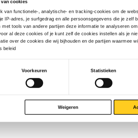
 van cookies
van functionele-, analytische- en tracking-cookies om de websi
 je IP-adres, je surfgedrag en alle persoonsgegevens die je zelf b
met tools van andere partijen deze informatie te analyseren om
r al deze cookies of je kunt zelf de cookies instellen als je niet
TO PRIJSLIJST
DOWNLOADS
SPECIFICATIES
matie over de cookies die wij bijhouden en de partijen waarmee w
 beleid
.4404(316L) HF gelaste ronde b
Voorkeuren
Statistieken
Weigeren
Ac