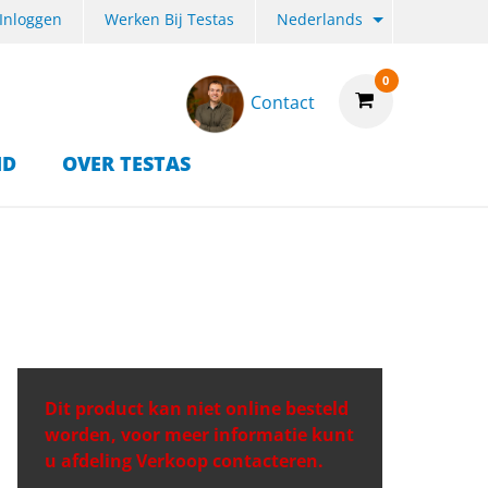
Inloggen
Werken Bij Testas
Nederlands
0
Contact
ID
OVER TESTAS
Dit product kan niet online besteld
worden, voor meer informatie kunt
u afdeling Verkoop contacteren.