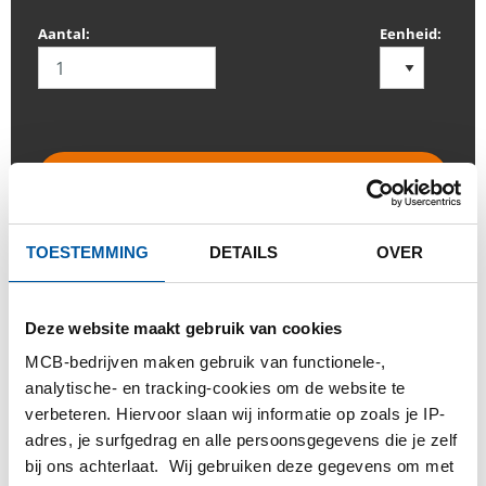
Aantal:
Eenheid:
INLOGGEN
Gelieve in te loggen om te bestellen
TOESTEMMING
DETAILS
OVER
Bestel met uw eigen artikelnummers
Deze website maakt gebruik van cookies
Calculeren met actuele Testas-prijzen
MCB-bedrijven maken gebruik van functionele-,
Volg uw order via Track&Trace
analytische- en tracking-cookies om de website te
verbeteren. Hiervoor slaan wij informatie op zoals je IP-
adres, je surfgedrag en alle persoonsgegevens die je zelf
bij ons achterlaat. Wij gebruiken deze gegevens om met