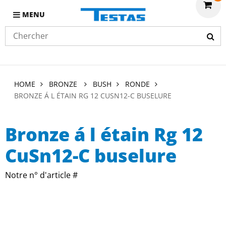
MENU
HOME
BRONZE
BUSH
RONDE
BRONZE Á L ÉTAIN RG 12 CUSN12-C BUSELURE
Bronze á l étain Rg 12
CuSn12-C buselure
Notre n° d'article #