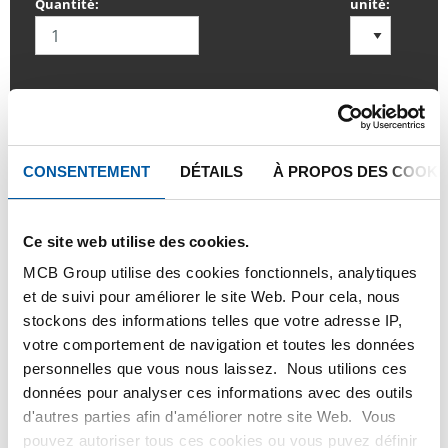
Quantité:
unité:
SE CONNECTER
CONSENTEMENT
DÉTAILS
À PROPOS DES COOKI
Veuillez vous connecter afin de pouvoir passer
commande
Ce site web utilise des cookies.
MCB Group utilise des cookies fonctionnels, analytiques
Commandez avec vos propres numéros d’articles
et de suivi pour améliorer le site Web. Pour cela, nous
Calculez avec les prix actuels de Testas
stockons des informations telles que votre adresse IP,
votre comportement de navigation et toutes les données
Suivez votre commande avec Track&Trace
personnelles que vous nous laissez. Nous utilions ces
données pour analyser ces informations avec des outils
d'autres parties afin d'améliorer notre site Web. Vous
pouvez autoriser tous ces cookies ou vous puvez définir