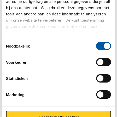
adres, je surfgedrag en alle persoonsgegevens die je zelf
bij ons achterlaat. Wij gebruiken deze gegevens om met
tools van andere partijen deze informatie te analyseren
om onze website te verbeteren. Je kunt toestemming
geven voor al deze cookies of je kunt zelf de cookies
instellen als je niet wilt dat wij bepaalde informatie delen.
Meer informatie over de cookies die wij bijhouden en de
Toestemmingsselectie
partijen waarmee wij samenwerken vind je in ons
Noodzakelijk
cookiebeleid. Bekijk
HIER
ons beleid
Voorkeuren
Statistieken
Theuws Metaal: duurzame
palletrecycling in de praktijk
Marketing
Voor Theuws Metaal in Luyksgestel is het recyclen