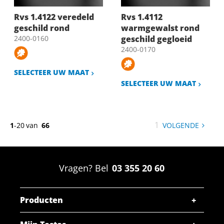
Rvs 1.4122 veredeld
Rvs 1.4112
geschild rond
warmgewalst rond
2400-0160
geschild gegloeid
2400-0170
SELECTEER UW MAAT
SELECTEER UW MAAT
U
1
1
-
20
van
66
VOLGENDE
PAGIN
bent
op
pagina
Vragen? Bel
03 355 20 60
Producten