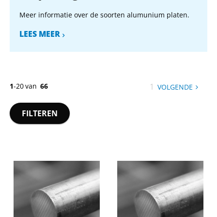
Meer informatie over de soorten alumunium platen.
LEES MEER
1
-
20
van
66
U
1
VOLGENDE
PAGIN
bent
op
FILTEREN
pagina