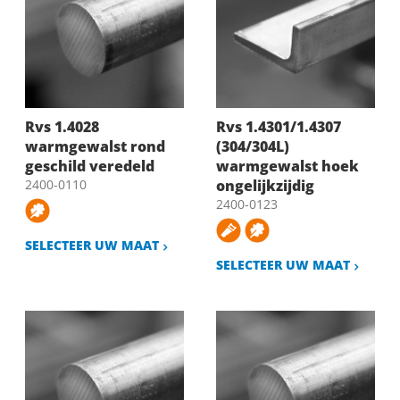
Rvs 1.4028
Rvs 1.4301/1.4307
warmgewalst rond
(304/304L)
geschild veredeld
warmgewalst hoek
2400-0110
ongelijkzijdig
2400-0123
SELECTEER UW MAAT
SELECTEER UW MAAT