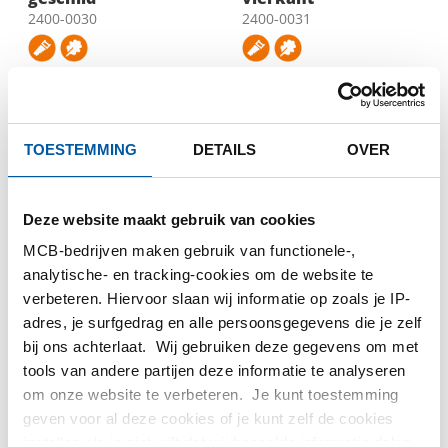
2400-0030
2400-0031
SELECTEER UW MAAT
SELECTEER UW MAAT
TOESTEMMING
DETAILS
OVER
Deze website maakt gebruik van cookies
MCB-bedrijven maken gebruik van functionele-,
analytische- en tracking-cookies om de website te
verbeteren. Hiervoor slaan wij informatie op zoals je IP-
adres, je surfgedrag en alle persoonsgegevens die je zelf
Rvs 1.4404 (316L)
Rvs 1.4404 (316L)
bij ons achterlaat. Wij gebruiken deze gegevens om met
warmgewalst plat
warmgewalst hoek
tools van andere partijen deze informatie te analyseren
2400-0032
gelijkzijdig
om onze website te verbeteren. Je kunt toestemming
2400-0033
geven voor al deze cookies of je kunt zelf de cookies
instellen als je niet wilt dat wij bepaalde informatie delen.
SELECTEER UW MAAT