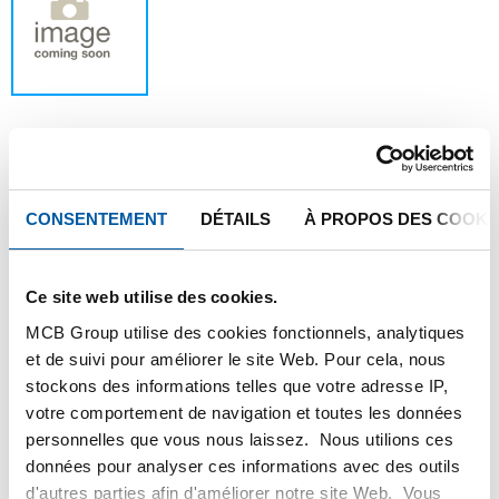
Ce produit ne peut être commandé en ligne,
CONSENTEMENT
DÉTAILS
À PROPOS DES COOKI
pour plus d'information, veuillez contacter
notre service client.
Ce site web utilise des cookies.
Commandez avec vos propres numéros d’articles
MCB Group utilise des cookies fonctionnels, analytiques
et de suivi pour améliorer le site Web. Pour cela, nous
Calculez avec les prix actuels de Testas
stockons des informations telles que votre adresse IP,
Suivez votre commande avec Track&Trace
votre comportement de navigation et toutes les données
personnelles que vous nous laissez. Nous utilions ces
données pour analyser ces informations avec des outils
d'autres parties afin d'améliorer notre site Web. Vous