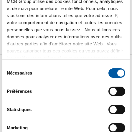
MCB Group utilise des cookies fonctionnels, analytiques
et de suivi pour améliorer le site Web. Pour cela, nous
stockons des informations telles que votre adresse IP,
PRODUIT
DESCRIPTION DU PRODUIT
votre comportement de navigation et toutes les données
personnelles que vous nous laissez. Nous utilions ces
LISTE DE PRIX BRUT
TÉLÉCHARGEMENTS
données pour analyser ces informations avec des outils
d'autres parties afin d'améliorer notre site Web. Vous
CARACTÉRISTIQUES
pouvez autoriser tous ces cookies ou vous puvez définir
les cookies vous-même si vous ne souhaitez pas que
nous partagions certaines informations. Vous trouverez
Sélection
Liste de prix bruts: Inox
plus d'informations sur les cookies que nous conservons
Nécessaires
du
et les parties avec lesquelles nous travaillons dans notre
consentement
bride plates à souder
règlement en matière de cookies. Consultez notre
Préférences
règlement
ICI
.
1.4571 DIN 2576
Statistiques
Prix en euro par 0
Marketing