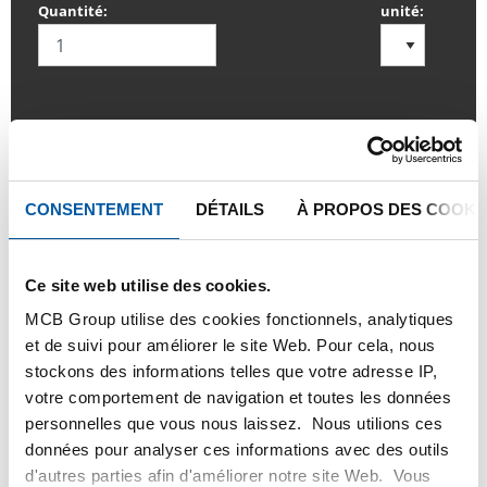
Quantité:
unité:
SE CONNECTER
CONSENTEMENT
DÉTAILS
À PROPOS DES COOKI
Veuillez vous connecter afin de pouvoir passer
commande
Ce site web utilise des cookies.
Commandez avec vos propres numéros d’articles
MCB Group utilise des cookies fonctionnels, analytiques
et de suivi pour améliorer le site Web. Pour cela, nous
Calculez avec les prix actuels de Testas
stockons des informations telles que votre adresse IP,
Suivez votre commande avec Track&Trace
votre comportement de navigation et toutes les données
personnelles que vous nous laissez. Nous utilions ces
données pour analyser ces informations avec des outils
d'autres parties afin d'améliorer notre site Web. Vous