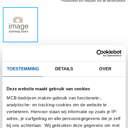
*Productfoto kan afwijken van de werkelijkheid
Dit product kan niet online besteld worden,
TOESTEMMING
DETAILS
OVER
voor meer informatie kunt u afdeling Verkoop
contacteren.
Deze website maakt gebruik van cookies
MCB-bedrijven maken gebruik van functionele-,
Bestel met uw eigen artikelnummers
analytische- en tracking-cookies om de website te
Calculeren met actuele Testas-prijzen
verbeteren. Hiervoor slaan wij informatie op zoals je IP-
adres, je surfgedrag en alle persoonsgegevens die je zelf
Volg uw order via Track&Trace
bij ons achterlaat. Wij gebruiken deze gegevens om met