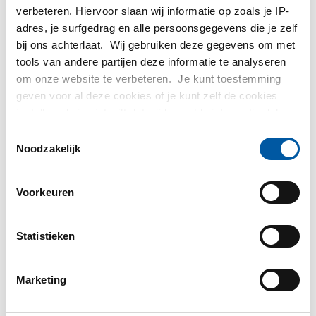
verbeteren. Hiervoor slaan wij informatie op zoals je IP-
Bruto prijslijst: Alplan alu
adres, je surfgedrag en alle persoonsgegevens die je zelf
bij ons achterlaat. Wij gebruiken deze gegevens om met
plaat/band ENAW-7075
tools van andere partijen deze informatie te analyseren
om onze website te verbeteren. Je kunt toestemming
gewalst 2z gefreesd+2z
geven voor al deze cookies of je kunt zelf de cookies
instellen als je niet wilt dat wij bepaalde informatie delen.
folie
Meer informatie over de cookies die wij bijhouden en de
Toestemmingsselectie
partijen waarmee wij samenwerken vind je in ons
Noodzakelijk
cookiebeleid. Bekijk
HIER
ons beleid
Prijzen in Euro per: 0 KG
Voorkeuren
Artikelnummer
2800-0455-3020152010
Statistieken
Omschrijving
Alplan alu plaat EN AW-7075 gewalst 3020x1520x10 2z
gefr + 2z folie
Marketing