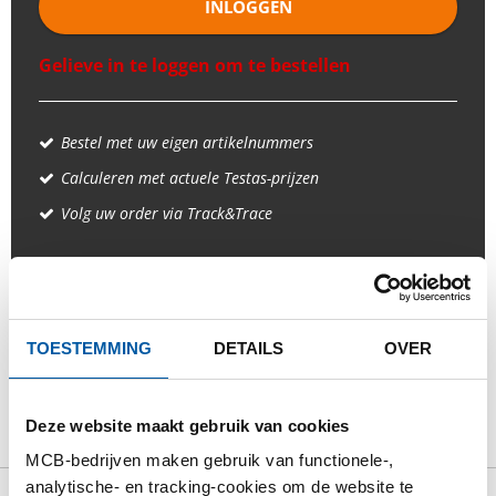
INLOGGEN
Gelieve in te loggen om te bestellen
Bestel met uw eigen artikelnummers
Calculeren met actuele Testas-prijzen
Volg uw order via Track&Trace
PRODUCT
PRODUCT OMSCHRIJVING
TOESTEMMING
DETAILS
OVER
BRUTO PRIJSLIJST
DOWNLOADS
Deze website maakt gebruik van cookies
SPECIFICATIES
MCB-bedrijven maken gebruik van functionele-,
analytische- en tracking-cookies om de website te