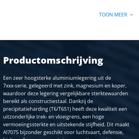
Alplan alu plaat EN AW-7075 gewalst 3020x1520x20 2z
gefr + 2z folie
TOON MEER
Stuks gewicht in kg
262,20
Bruto prijs
SELECTEER
Productomschrijving
Artikelnummer
2800-0455-3020152025
Omschrijving
Een zeer hoogsterke aluminiumlegering uit de
Alplan alu plaat EN AW-7075 gewalst 3020x1520x25 2z
7xxx‑serie, gelegeerd met zink, magnesium en koper,
gefr + 2z folie
waardoor deze legering vergelijkbare sterktewaarden
bereikt als constructiestaal. Dankzij de
Stuks gewicht in kg
precipitatieharding (T6/T651) heeft deze kwaliteit een
327,75
uitzonderlijke trek‑ en vloeigrens, een hoge
Bruto prijs
vermoeiingssterkte en uitstekende stijfheid. Dit maakt
SELECTEER
Al7075 bijzonder geschikt voor luchtvaart, defensie,